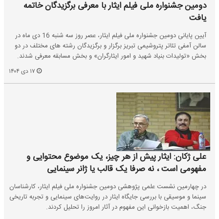
دومین جشنواره ملی فیلم ایثار با معرفی برگزیدگان خاتمه
یافت
آیین پایانی دومین جشنواره ملی فیلم ایثار، عصر روز سه شنبه 16 دی ماه در
سالن آمفی تئاتر پتروشیمی تبریز برگزار و برگزیدگان رشته های مختلف در دو
بخش «تولیدات بنیاد شهید و امور ایثارگران» و بخش مسابقه معرفی شدند.
۱۷ دی ۱۴۰۴
علی ژکان: ایثار پیش از هر چیز، یک موضوع محتوایی و
مفهومی است ، نه صرفا یک قالب یا ژانر سینمایی
در چهارمین نشست علمی پژوهشی دومین جشنواره ملی فیلم ایثار، کارشناسان
سینما و موسیقی با بررسی جایگاه ایثار در روایت‌های سینمایی و تجربه تاریخی
جنگ، اهمیت بازخوانی این مفهوم در آثار امروز را تحلیل کردند.