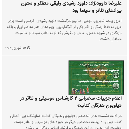
علیرضا داوودنژاد: داوود رشیدی رفیقی متفکر و ستون
بی‌ادعای تئاتر و سینما بود
امروز پنجم شهریور، نهمین سالروز درگذشت داوود رشیدی، فرصتی است برای
مرور نه فقط زندگی و آثار یکی از اثرگذارترین چهره‌های هنر معاصر ایران، بلکه
بازنگری در شیوه‌ حضور، منش و نگرشی که او به تئاتر، سینما و مناسبات
حرفه‌ای داشت.
۰۵ شهریور ۱۴۰۴
اعلام جزییات سخنرانی ۲ کارشناس موسیقی و تئاتر در
«پاویون هنرگان کتاب»
در ادامه نشست های تخصصی «پاویون هنرگان کتاب» نمایشگاه بین المللی
کتاب تهران، ۲ برنامه تخصصی دیگر در حوزه های موسیقی و تئاتر توسط
معاونت امور هنری وزارت فرهنگ و ارشاد اسلامی برگزار می شود.