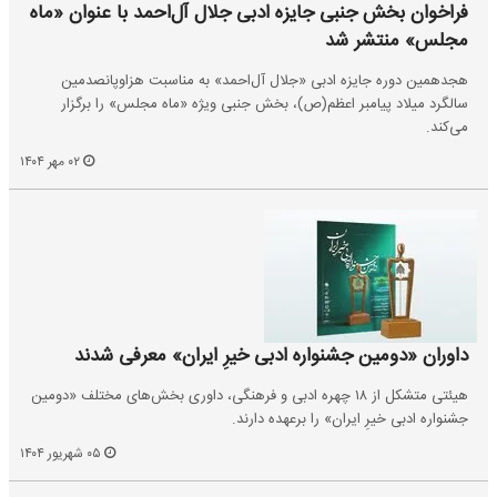
فراخوان بخش جنبی جایزه ادبی جلال آل‌احمد با عنوان «ماه
مجلس» منتشر شد
هجدهمین دوره جایزه ادبی «جلال آل‌احمد» به مناسبت هزاوپانصدمین
سالگرد میلاد پیامبر اعظم(ص)، بخش جنبی ویژه‌ «ماه مجلس» را برگزار
می‌کند.
۰۲ مهر ۱۴۰۴
داوران «دومین جشنواره ادبی خیرِ ایران» معرفی شدند
هیئتی متشکل از ۱۸ چهره ادبی و فرهنگی، داوری بخش‌های مختلف «دومین
جشنواره ادبی خیرِ ایران» را برعهده دارند.
۰۵ شهریور ۱۴۰۴