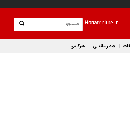
Honar
online.ir
غات
چند رسانه ای
هنرگردی