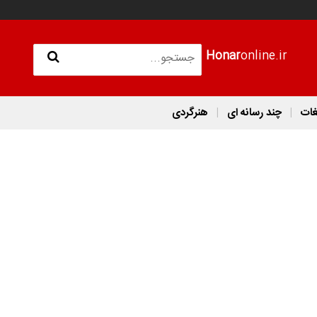
Honar
online.ir
غات
چند رسانه ای
هنرگردی