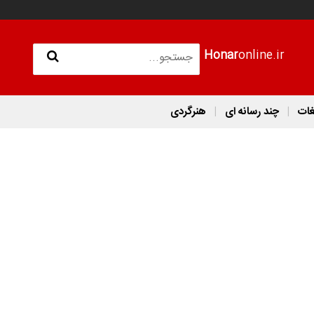
Honar
online.ir
غات
چند رسانه ای
هنرگردی