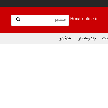
Honar
online.ir
غات
چند رسانه ای
هنرگردی