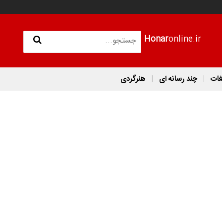
Honar
online.ir
غات
چند رسانه ای
هنرگردی