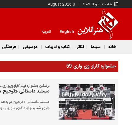
شنبه ۱۷ مرداد ۱۴۰۵
8 August 2026
English
العربية
خانه
سینما
تئاتر
کتاب و ادبیات
موسیقی
فرهنگی
جشنواره کارلو وی واری 59
برندگان جشنواره فیلم کارلووی‌واری 
مستند داستانی «ترجیح می
مستند داستانی «ترجیح می‌دهم د
واری شد و جایزه گوی بلورین بهت