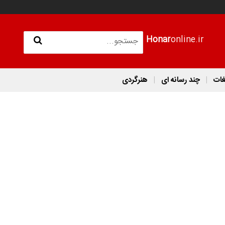
Honar
online.ir
غات
چند رسانه ای
هنرگردی