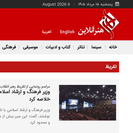
پنجشنبه ۱۵ مرداد ۱۴۰۵
6 August 2026
English
العربية
خانه
سینما
تئاتر
کتاب و ادبیات
موسیقی
فرهنگی
تقریظ
مراسم رونمایی از تقریظ رهبر انقلاب بر ۳ کتاب برگزا
وزیر فرهنگ و ارشاد اسلام
خلاصه کرد
نوشتند، گفت: این سِیر بیش از مع
و محدود کرد.