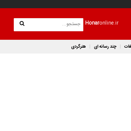
Honar
online.ir
غات
چند رسانه ای
هنرگردی