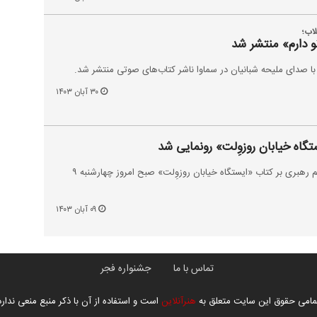
لاب؛
 دارم» منتشر شد
ا صدای ملیحه شبانیان در سماوا ناشر کتاب‌های صوتی منتشر شد.
۳۰ آبان ۱۴۰۳
ستگاه خیابان روزوِلت» رونمایی شد
آیین رونمایی از تقریظ مقام معظم رهبری بر کتاب «ایستگاه خیابان روزوِلت» صبح امروز چهارشنبه ۹
۰۹ آبان ۱۴۰۳
تماس با ما
جشنواره فجر
مامی حقوق این سایت متعلق به
هنرآنلاین
است و استفاده از آن با ذکر منبع منعی ندارد