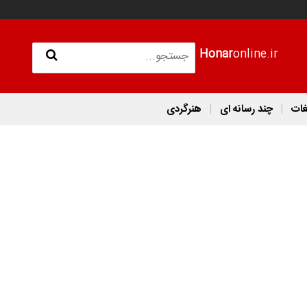
Honar
online.ir
غات
چند رسانه ای
هنرگردی