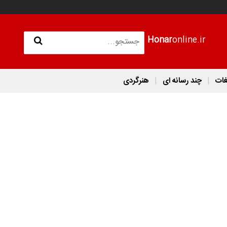
Honar
online.ir
غات
چند رسانه ای
هنرگردی