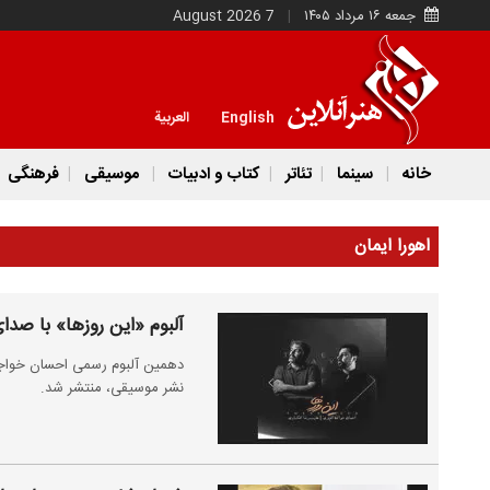
جمعه ۱۶ مرداد ۱۴۰۵
7 August 2026
English
العربية
خانه
سینما
تئاتر
کتاب و ادبیات
موسیقی
فرهنگی
اهورا ایمان
آلبوم «این روزها» با صد
نشر موسیقی، منتشر شد.