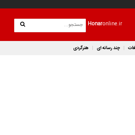
Honar
online.ir
غات
چند رسانه ای
هنرگردی