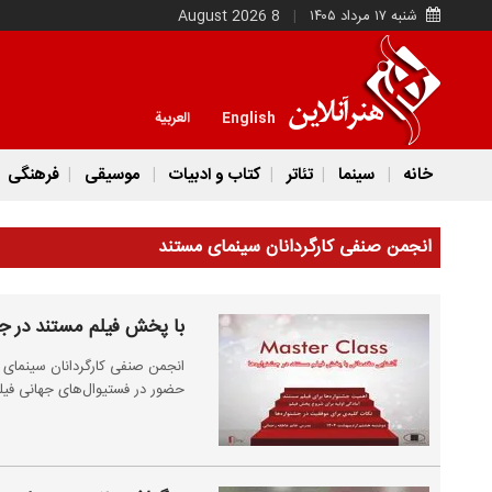
شنبه ۱۷ مرداد ۱۴۰۵
8 August 2026
English
العربية
خانه
سینما
تئاتر
کتاب و ادبیات
موسیقی
فرهنگی
انجمن صنفی کارگردانان سینمای مستند
با پخش فیلم مستند در جش
انجمن صنفی کارگردانان سینمای م
حضور در فستیوال‌های جهانی فیل