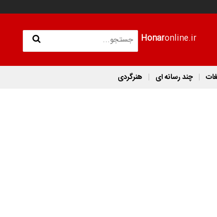
Honar
online.ir
غات
چند رسانه ای
هنرگردی