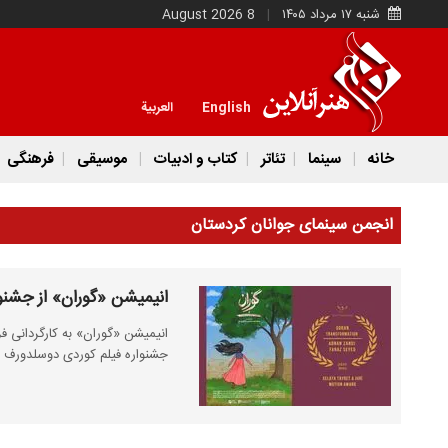
شنبه ۱۷ مرداد ۱۴۰۵
8 August 2026
English
العربية
خانه
سینما
تئاتر
کتاب و ادبیات
موسیقی
فرهنگی
انجمن سینمای جوانان کردستان
انیمیشن «گوران» از جشنو
انیمیشن «گوران» به کارگردانی ف
جشنواره فیلم کوردی دوسلدورف 