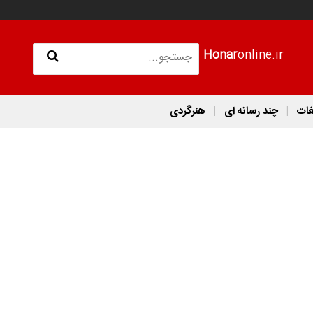
Honar
online.ir
غات
چند رسانه ای
هنرگردی