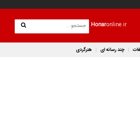
Honar
online.ir
غات
چند رسانه ای
هنرگردی