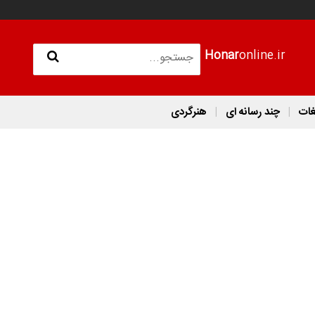
Honar
online.ir
غات
چند رسانه ای
هنرگردی