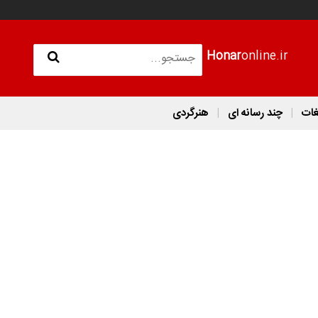
Honar
online.ir
غات
چند رسانه ای
هنرگردی