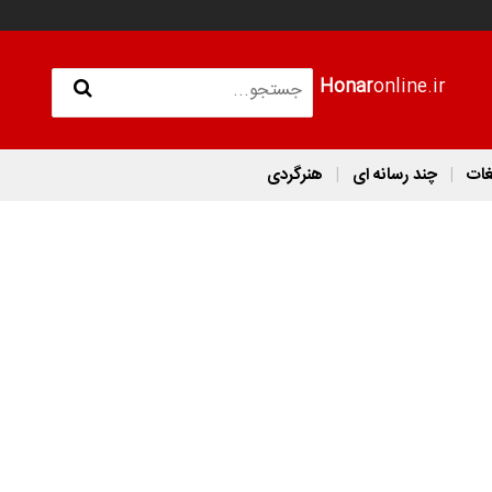
Honar
online.ir
غات
چند رسانه ای
هنرگردی