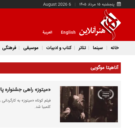
پنجشنبه ۱۵ مرداد ۱۴۰۵
6 August 2026
English
العربية
خانه
سینما
تئاتر
کتاب و ادبیات
موسیقی
فرهنگی
آناهیتا موگویی
«میتوز» راهی جشنواره پالو
فیلم کوتاه «میتوز» به کارگردانی 
کلمبیا شد.