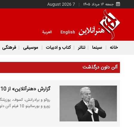
جمعه ۱۶ مرداد ۱۴۰۵
7 August 2026
English
العربية
خانه
سینما
تئاتر
کتاب و ادبیات
موسیقی
فرهنگی
آلن دلون درگذشت
گزارش «هنرآنلاین» از 10 فیلم خاطره انگیز «آلن دلون» برای ایرانی ها
روکو و برادرانش، کسوف، یوزپلن
زورو و بورسالینو 10 فیلم آلن دلون هستند که در ایران نمایش داده شده و پرمخاطب بودند.