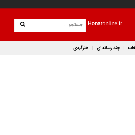
Honar
online.ir
غات
چند رسانه ای
هنرگردی