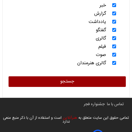
خبر
گزارش
یادداشت
گفتگو
گالری
فیلم
صوت
گالری هنرمندان
جستجو
تماس با ما
جشنواره فجر
تمامی حقوق این سایت متعلق به
هنرآنلاین
است و استفاده از آن با ذکر منبع منعی
ندارد