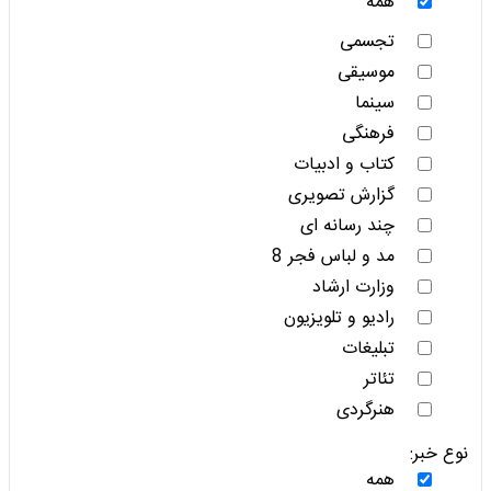
همه
تجسمی
موسیقی
سینما
فرهنگی
کتاب و ادبیات
گزارش تصویری
چند رسانه ای
مد و لباس فجر 8
وزارت ارشاد
رادیو و تلویزیون
تبلیغات
تئاتر
هنرگردی
نوع خبر:
همه