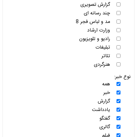
گزارش تصویری
چند رسانه ای
مد و لباس فجر 8
وزارت ارشاد
رادیو و تلویزیون
تبلیغات
تئاتر
هنرگردی
نوع خبر:
همه
خبر
گزارش
یادداشت
گفتگو
گالری
فیلم