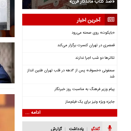
در برج آزادی
«صد کتاب م
آخرین اخبار
«بایکوت» روی صحنه می‌رود
قمصری در تهران کنسرت برگزار می‌کند
تئاترها دو شب اجرا ندارند
سمفونی «خسوف» پس از ۲دهه در قلب تهران طنین انداز
شد
پیام وزیر فرهنگ به مناسبت روز خبرنگار
جایزه ویژه ونیز برای یک فیلم‌ساز
ادامه ...
گفتگو
یادداشت
گزارش