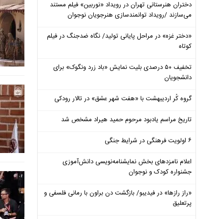
دختران هنرستانی تهران در رویداد «نوربین» فیلم مستند
می‌سازند /رویداد توانمندسازی هنرجویان نوجوان
«دختر غزه» در مراحل پایانی تولید/ نگاه ضدجنگ در فیلم
کوتاه
تخفیف ۵۰ درصدی بلیت نمایش «باد زرد ونگوک» برای
دانشجویان
گروه کُر اردیبهشت با «هفت شهر عشق» در تالار رودکی
تاریخ مراسم یادبود مرحوم حمید هیراد مشخص شد
۶ اولویت فرهنگی در شرایط جنگی
اعلام نامزدهای بخش نمایشنامه‌نویسی دانش‌آموزی
جشنواره کودک و نوجوان
«راز رازها» در فیدیبو/ بازگشت دن براون با رمانی فلسفی و
پرتعلیق