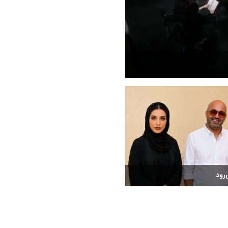
سمفونی «خسوف» پس از ۲دهه در قلب تهران طنین انداز شد
رود