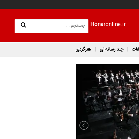
Honar
online.ir
غات
چند رسانه ای
هنرگردی