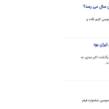
 سال می رسد؟
سی کلیم الله» و
یران بود
گذشت اکبر عبدی، به
ده…
 سومین جشنواره فیلم