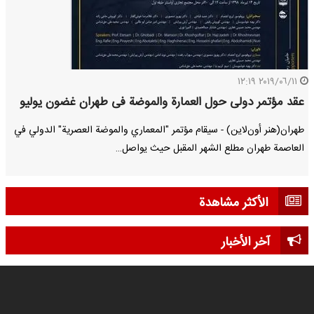
٢٠١٩/٠٦/١١ ١٢:١٩
عقد مؤتمر دولی حول العمارة والموضة فی طهران غضون یولیو
طهران(هنر أون‌لاین) - سیقام مؤتمر "المعماري والموضة العصرية" الدولي في
العاصمة طهران مطلع الشهر المقبل حیث یواصل…
الأكثر مشاهدة
آخر الأخبار