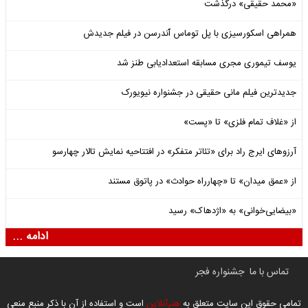
«محمد حقیقی» درگذشت
همراهی اسکورسیزی با پل توماس ٱندرسن در فیلم جدیدش
یوسف تیموری مجری مسابقه استعدادیابی طنز شد
جدیدترین فیلم مانی حقیقی در جشنواره نیویورک
از «غلاف تمام فلزی» تا «پست»
آرزوهای ایرج راد برای «تئاتر متفکر» در افتتاحیه نمایش تالار چهارسو
از «عمق میدان» تا «چهارراه حوادث» در پاتوق مستند
«بیضایی‌خوانی» به «اژدهاک» رسید
ادامه ...
تماس با ما
جشنواره فجر
تمامی حقوق این سایت متعلق به
هنرآنلاین
است و استفاده از آن با ذکر منبع منعی