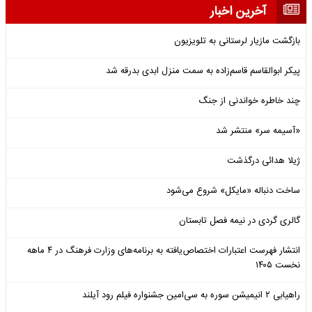
آخرین اخبار
بازگشت مازیار لرستانی به تلویزیون
پیکر ابوالقاسم قاسم‌زاده به سمت منزل ابدی بدرقه شد
چند خاطره خواندنی از جنگ
«آسیمه سر» منتشر شد
ژیلا هدائی درگذشت
ساخت دنباله «مایکل» شروع می‌شود
گالری گردی در نیمه فصل تابستان
انتشار فهرست اعتبارات اختصاص‌یافته به برنامه‌های وزارت فرهنگ در ۴ ماهه
نخست ۱۴۰۵
راهیابی ۲ انیمیشن سوره به سی‌امین جشنواره فیلم رود آیلند