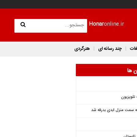
Honar
online.ir
غات
چند رسانه ای
هنرگردی
ن ها
 تلویزیون
 به سمت منزل ابدی بدرقه شد
تابستان