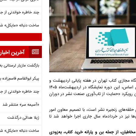
چند خاطره خواندنی از ج
ساخت دنباله «مایکل» ش
آخرین اخبار
بازگشت مازیار لرستانی به
پیکر ابوالقاسم قاسم‌زاده
اه مجازی کتاب تهران در هفته پایانی اردیبهشت و
مقارن با بازه زمانی مصوبِ جلسه پایانی سال ۱۴۰۴ برگزار شود. بر همین اساس، این دوره نمایشگاه در اردیبهشت‌ماه ۱۴۰۵
چند خاطره خواندنی از ج
ن رویکرد «حمایت از تاب‌آوری صنعت نشر در دوران
«آسیمه سر» منتشر شد
 حلقه‌های زنجیره نشر است، با تصمیم معاون امور
ها نیز در خردادماه سال جاری اجرا خواهد شد تا
ژیلا هدائی درگذشت
ساخت دنباله «مایکل» ش
خاطبان، از جمله بن و یارانه‌ خرید کتاب، به‌زودی