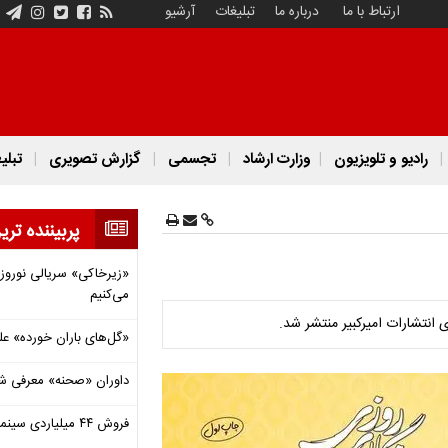
ارتباط با ما
درباره ما
تبلیغات
آرشیو
رادیو و تلویزیون
وزارت ارشاد
تجسمی
گزارش تصویری
تبلی
پربیننده تری
«زیرخاکی» سریالی نوروزی 
می‌کنیم
ی انتشارات امیرکبیر منتشر شد.
«گل‌های باران خورده» عل
داوران «صحنه» معرفی شدند
فروش ۴۴ میلیاردی سینما در دومین هفته‌ مرداد