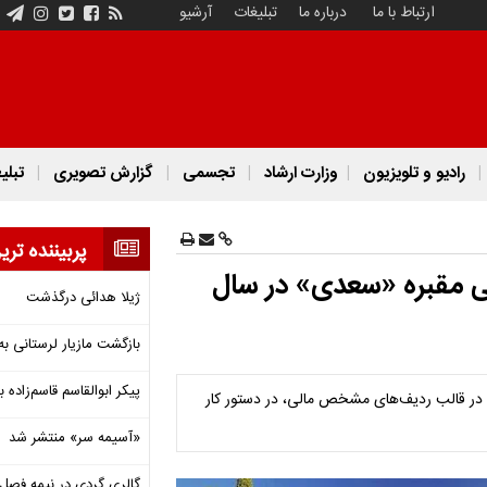
ارتباط با ما
درباره ما
تبلیغات
آرشیو
رادیو و تلویزیون
وزارت ارشاد
تجسمی
گزارش تصویری
تبلی
پربیننده تری
ایی مقبره «سعدی» در سال
ژیلا هدائی درگذشت
بازگشت مازیار لرستانی به
پیکر ابوالقاسم قاسم‌زاده
اه سعدی، در قالب ردیف‌های مشخص مالی، در دستور کار
«آسیمه سر» منتشر شد
گالری گردی در نیمه فصل 