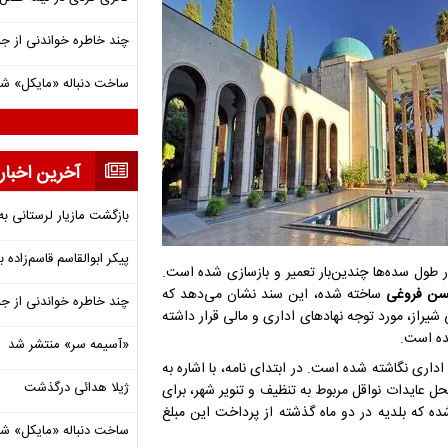
چند خاطره خواندنی از ج
ساخت دنباله «مایکل» ش
آخرین اخبار
بازگشت مازیار لرستانی به
پیکر ابوالقاسم قاسم‌زاده
طول سده‌ها چندین‌بار تعمیر و بازسازی شده است.
ن فروغی
ساخته شده، این سند نشان می‌دهد که
چند خاطره خواندنی از ج
شیراز، مورد توجه نهادهای اداری و مالی قرار داشته
ده است.
«آسیمه سر» منتشر شد
داری نگاشته شده است. در ابتدای نامه، با اشاره به
ژیلا هدائی درگذشت
وری می‌شود که مقرر بوده ماهانه مبلغ ۲۰ تومان از محل عایدات نواقل مربوط به تنظیف و تنویر شهر، برای
ده که بلدیه در دو ماه گذشته از پرداخت این مبلغ
ساخت دنباله «مایکل» ش