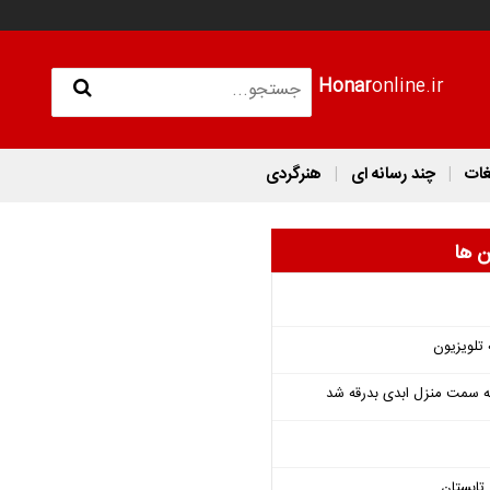
Honar
online.ir
غات
چند رسانه ای
هنرگردی
ن ها
 تلویزیون
 به سمت منزل ابدی بدرقه شد
تابستان