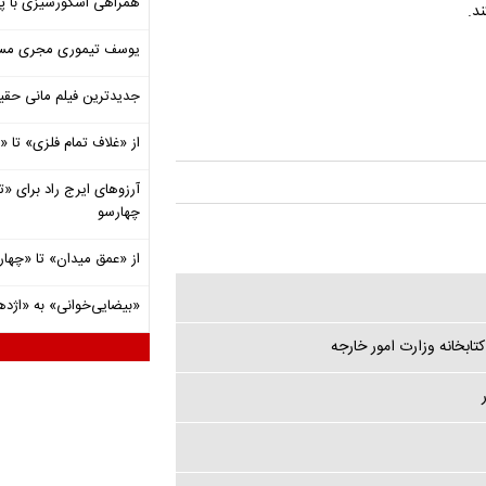
همراهی اسکورسیزی با پ
د.
یوسف تیموری مجری مساب
جدیدترین فیلم مانی حقی
از «غلاف تمام فلزی» تا
آرزوهای ایرج راد برای «تئ
چهارسو
از «عمق میدان» تا «چهار
«بیضایی‌خوانی» به «اژد