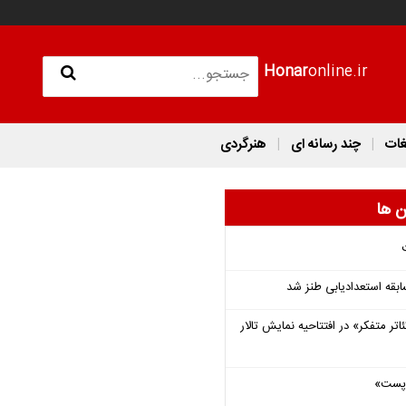
Honar
online.ir
غات
چند رسانه ای
هنرگردی
ن ها
قه استعدادیابی طنز شد
اتر متفکر» در افتتاحیه نمایش تالار
 «پست»