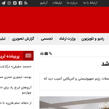
ارتباط با ما
درباره ما
تبلیغات
آرشیو
رادیو و تلویزیون
وزارت ارشاد
تجسمی
گزارش تصویری
تبلی
پربیننده تری
«محمد حقیقی» درگذشت
یوسف تیموری مجری مساب
فت: ۶۴ کتابخانه در کشور براثر حملات رژیم صهیونیستی و آمریکایی آسیب دید که
آرزوهای ایرج راد برای «تئ
چهارسو
از «غلاف تمام فلزی» تا