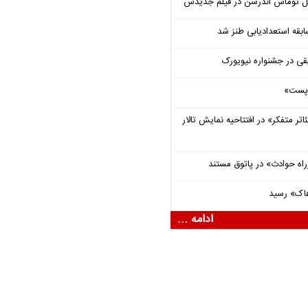
ل توماس ٱندرسن در فیلم جدیدش
قه استعدادیابی طنز شد
قی در جشنواره نیویورک
 «پست»
اتر متفکر» در افتتاحیه نمایش تالار
راه حوادث» در پاتوق مستند
هاک» رسید
ادامه ...