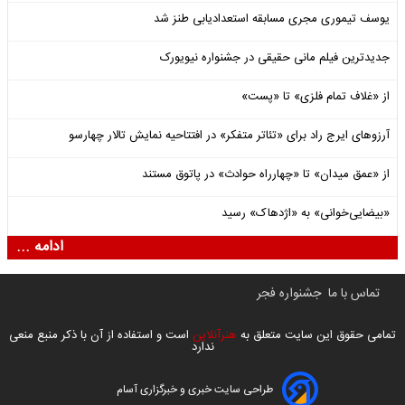
یوسف تیموری مجری مسابقه استعدادیابی طنز شد
جدیدترین فیلم مانی حقیقی در جشنواره نیویورک
از «غلاف تمام فلزی» تا «پست»
آرزوهای ایرج راد برای «تئاتر متفکر» در افتتاحیه نمایش تالار چهارسو
از «عمق میدان» تا «چهارراه حوادث» در پاتوق مستند
«بیضایی‌خوانی» به «اژدهاک» رسید
ادامه ...
تماس با ما
جشنواره فجر
تمامی حقوق این سایت متعلق به
هنرآنلاین
است و استفاده از آن با ذکر منبع منعی
ندارد
طراحی سایت خبری و خبرگزاری آسام