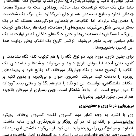
ملائی توانی با تأکید بر پیچیدگی‌های تاریخ‌نگاری انقلاب توضیح داد: انقلاب‌ها را
نباید مثل یک حادثه کوتاه‌مدت دید. حادثه، رویدادی است که معمولاً مقدمه
چندانی ندارد و نتایج بلندمدتی هم بر جای نمی‌گذارد، مثل مرگ یک شخصیت
یا امضای یک قرارداد. اما انقلاب‌ها، فرایندهایی طولانی‌مدت هستند که در یک
بستر تاریخی شکل می‌گیرند؛ مجموعه‌ای از مقدمات، زمینه‌ها، رخدادهای کوچک
و بزرگ، کشمکش‌ها، دسته‌بندی‌ها و حتی جنگ‌های داخلی که در نهایت به یک
نظم سیاسی جدید منجر می‌شوند. نوشتن تاریخ یک انقلاب یعنی روایت همۀ
این زنجیره به‌هم‌پیوسته.
برای چنین کاری، مورخ باید دو نوع نگاه را با هم ترکیب کند: نگاه بلندمدت و
کلان، یعنی آنچه فیلسوفان تاریخ دارند و می‌تواند ریشه‌ها و پیامدهای یک
انقلاب را توضیح دهد؛ و نگاه جزئی‌نگر مورخانه، که وقایع خرد و رویدادهای
روزمره را به‌دقت ثبت می‌کند. کسروی، جوان و بی‌تجربه و بدون تکیه بر
امکانات دانشگاهی، توانست این دو نگاه را کنار هم بگذارد و متنی پدید آورد که
تا امروز مرجع است. این واقعاً شاهکار است، چون بسیاری از مورخان باتجربه
هم از پس چنین ترکیبی برنمی‌آیند.
بی‌پروایی در داوری و خطرپذیری
وی با اشاره به وجه تمایز مهم کسروی گفت: کسروی برخلاف رویکرد
پوزیتیویستی و رانکه‌ای که در آن روزگار بر تاریخ‌نگاری ایران سایه داشت،
قضاوت و موضع‌گیری را بی‌پرده وارد متن کرد. او می‌گوید تلاشش این بوده که
با جست‌وجو، مطالعه خاطرات، بررسی اسناد و روزنامه‌ها، به اصل واقعیت برسد،