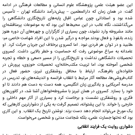
این عضو هیئت علمی پژوهشگاه علوم انسانی و مطالعات فرهنگی در ادامه
گفت: در همان زمان که دارالمعلمین – پیش‌درآمد دانشگاه تهران – تأسیس
شده بود و استادانی چون عباس اقبال پایه‌های تاریخ‌نگاری دانشگاهی را
می‌گذاشتند، نگاه غالب در این محیط‌ها این بود که به موضوعات پرمناقشه‌ای
مانند مشروطه وارد نشوند، چون بسیاری از کارگزاران و چهره‌های آن دوره هنوز
زنده، بانفوذ و فعال بودند.مواجه و درگیر شدن با این افراد شهامت خاصی می­
طلبید و در توان هر فردی نبود. اما کسروی برخلاف این جریان حرکت کرد. او
عامدانه به سراغ موضوعی رفت که حساسیت و خطر بالایی داشت. کسروی
تحصیلات دانشگاهی نداشت و تاریخ‌نگاری را از مسیر «سعی و خطا» و تجربه
شخصی آموخته بود، اما تربیت مکتب‌خانه‌ای، تحصیلات حوزوی، پرورش در
خانواده‌ای بافرهنگ، ارتباط با محافل روشنفکری تبریز، حضور فعال در
کتاب‌فروشی‌ها، مطالعه آثار مرتبط با انقلاب فرانسه و اندیشه‌های نو، تدریس در
مدرسه آمریکایی و یادگیری زبان انگلیسی، همه دست به دست هم دادند تا او
خود را بسازد. کسروی در همان تبریز با مشروطه‌خواهان آشنا شد، در کانون‌های
فکری و روشنفکری نشست و برخاست کرد و بسیاری از آثار مهم داخلی و
خارجی را خواند. با این پشتوانه، تصمیم گرفت به یکی از دشوارترین کارهایی که
یک مورخ می‌تواند انجام دهد دست بزند: نوشتن تاریخ یک انقلاب. و این کاری
بود که نه‌تنها جسارت علمی، بلکه شجاعت مدنی و شخصی می‌خواست.
دشواری روایت یک فرایند انقلابی