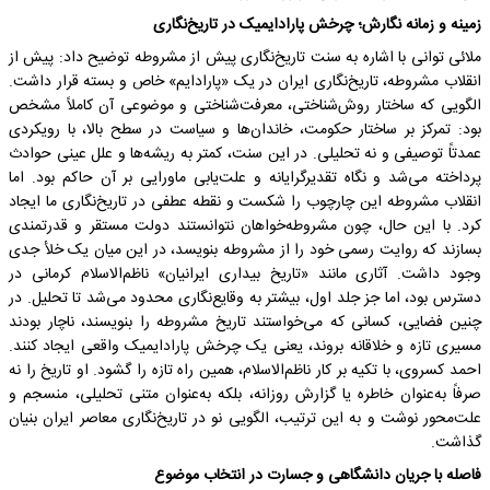
زمینه و زمانه نگارش؛ چرخش پارادایمیک در تاریخ‌نگاری
ملائی توانی با اشاره به سنت تاریخ‌نگاری پیش از مشروطه توضیح داد: پیش از
انقلاب مشروطه، تاریخ‌نگاری ایران در یک «پارادایم» خاص و بسته قرار داشت.
الگویی که ساختار روش‌شناختی، معرفت‌شناختی و موضوعی آن کاملاً مشخص
بود: تمرکز بر ساختار حکومت، خاندان‌ها و سیاست در سطح بالا، با رویکردی
عمدتاً توصیفی و نه تحلیلی. در این سنت، کمتر به ریشه‌ها و علل عینی حوادث
پرداخته می‌شد و نگاه تقدیرگرایانه و علت‌یابی ماورایی بر آن حاکم بود. اما
انقلاب مشروطه این چارچوب را شکست و نقطه عطفی در تاریخ‌نگاری ما ایجاد
کرد. با این حال، چون مشروطه‌خواهان نتوانستند دولت مستقر و قدرتمندی
بسازند که روایت رسمی خود را از مشروطه بنویسد، در این میان یک خلأ جدی
وجود داشت. آثاری مانند «تاریخ بیداری ایرانیان» ناظم‌الاسلام کرمانی در
دسترس بود، اما جز جلد اول، بیشتر به وقایع‌نگاری محدود می‌شد تا تحلیل. در
چنین فضایی، کسانی که می‌خواستند تاریخ مشروطه را بنویسند، ناچار بودند
مسیری تازه و خلاقانه بروند، یعنی یک چرخش پارادایمیک واقعی ایجاد کنند.
احمد کسروی، با تکیه بر کار ناظم‌الاسلام، همین راه تازه را گشود. او تاریخ را نه
صرفاً به‌عنوان خاطره یا گزارش روزانه، بلکه به‌عنوان متنی تحلیلی، منسجم و
علت‌محور نوشت و به این ترتیب، الگویی نو در تاریخ‌نگاری معاصر ایران بنیان
گذاشت.
فاصله با جریان دانشگاهی و جسارت در انتخاب موضوع