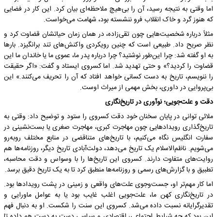
اما وقتی به نتیجه رسید، آن را بی‌هیچ ملاحظه‌ای بیان کرد. این کار در فضایی
که هنوز گرد و خاک انقلاب فرو ننشسته بود، شهامت می‌خواست.
مثلاً درباره شخصیت‌هایی چون تقی‌زاده، در همان زمان حیاتشان قضاوت کرد و
نظر صریح داد. طبیعی است که چنین رویکردی واکنش‌های تند برانگیزد. بارها
به او گفته شد: چرا این‌طور نوشتید؟ چرا درباره پدر ما، عموی ما یا خاندان ما این
قضاوت را کردید؟» و حتی تهدید شد. اما کسروی ایستاد و گفت: «اگر حقیقت
را ننویسم، تاریخ به دست کسانی خواهد افتاد که آن را تحریف می‌کنند.» این
بی‌پروایی در داوری، بخش مهمی از میراث اوست.
دقت و علت‌جویی؛ نوآوری در تاریخ‌نگاری
ملائی توانی در پایان سخنان خود دقت کسروی را ستود و توضیح داد: وقتی به
تاریخ‌گذاری رویدادهایی چون مهاجرت کبری، مهاجرت صغری یا بست‌نشینی در
سفارت انگلیس نگاه می‌کنیم، با تاریخ‌های متناقضی در منابع مختلف روبه‌رو
می‌شویم. ناظم‌الاسلام یک تاریخ می‌دهد، دولت‌آبادی تاریخ دیگر، روزنامه‌ها هم
روایت‌های متفاوت دارند. کسروی این تاریخ‌ها را با وسواس و دقت محاسبه،
تطبیق و با گزارش‌های رسمی و روزنامه‌ها منطبق کرد تا به یک تاریخ دقیق برسد.
اما کار مهم‌تر او، جست‌وجوی علت‌های واقعی و زمینی در پشت رویدادها بود.
در تاریخ‌نگاری کهن ما، علت‌جویی اغلب غایب بود یا به عوامل ماورایی و
تقدیرگرایانه نسبت داده می‌شد. کسروی این سنت را شکست. او به دنبال فهم
این بود که چه شرایط اجتماعی، اقتصادی و سیاسی دست به دست هم داده تا