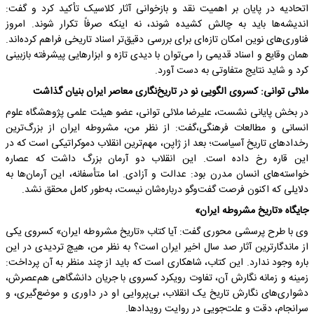
اتحادیه در پایان بر اهمیت نقد و بازخوانی آثار کلاسیک تأکید کرد و گفت:
اندیشه‌ها باید به چالش کشیده شوند، نه اینکه صرفاً تکرار شوند. امروز
فناوری‌های نوین امکان تازه‌ای برای بررسی دقیق‌تر اسناد تاریخی فراهم کرده‌اند.
همان وقایع و اسناد قدیمی را می‌توان با دیدی تازه و ابزارهایی پیشرفته بازبینی
کرد و شاید نتایج متفاوتی به دست آورد.
ملائی توانی: کسروی الگویی نو در تاریخ‌نگاری معاصر ایران بنیان گذاشت
در بخش پایانی نشست، علیرضا ملائی توانی، عضو هیئت علمی پژوهشگاه علوم
انسانی و مطالعات فرهنگی،گفت: از نظر من، مشروطه ایران از بزرگ‌ترین
رخدادهای تاریخ آسیاست؛ بعد از ژاپن، مهم‌ترین انقلاب دموکراتیکی است که در
این قاره رخ داده است. این انقلاب دو آرمان بزرگ داشت که عصاره
خواسته‌های انسان مدرن بود: عدالت و آزادی. اما متأسفانه، این آرمان‌ها به
دلایلی که اکنون فرصت گفت‌وگو درباره‌شان نیست، به‌طور کامل محقق نشد.
جایگاه «تاریخ مشروطه ایران»
وی با طرح پرسشی محوری گفت: آیا کتاب «تاریخ مشروطه ایران» کسروی یکی
از ماندگارترین آثار صد سال اخیر ایران است؟ به نظر من، هیچ تردیدی در این
باره وجود ندارد. این کتاب، شاهکاری است که باید از چند منظر به آن پرداخت:
زمینه و زمانه نگارش آن، تفاوت رویکرد کسروی با جریان دانشگاهی هم‌عصرش،
دشواری‌های نگارش تاریخ یک انقلاب، بی‌پروایی او در داوری و موضع‌گیری، و
سرانجام، دقت و علت‌جویی در روایت رویدادها.