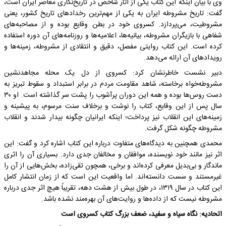
وی با بیان اینکه این کتاب یکی از آثار شاخص در تاریخ‌نگاری معاصر ایران است،
گفت: تاریخ مشروطه ایران به یکی از مهم‌ترین رخدادهای تاریخ کشور، یعنی
مشروطیت، می‌پردازد. کسروی خود در بطن وقایع بوده و از مصاحبه‌های
شفاهی با بازیگران مشروطه، بیانیه‌ها، اعلامیه‌ها و روزنامه‌های آن دوره استفاده
کرده است. این کتاب روایتی مفصل، دقیق و انتقادی از مشروطه، زمینه‌ها و
رویدادهای آن ارائه می‌دهد.
دبیر نشست خاطرنشان کرد: کسروی از دل یک محله مجاهدنشین
مشروطه‌خواه برخاسته، شاهد مقاومت مردم در برابر استبداد و سقوط تبریز به
دست روس‌ها بوده و همه این دوران پرآشوب را پشت سر گذاشته است. او ۳۰
سال پس از این وقایع، کتاب را نوشت و برخلاف سنت مرسوم، به پیشینه و
زمینه‌های این انقلاب نیز پرداخت؛ اینکه ایرانیان چگونه بیدار شدند و انقلاب
مشروطه چگونه شکل گرفت.
محمدی همچنین به دیدگاه‌های متفاوت درباره این کتاب اشاره کرد و گفت: این
اثر نیز مانند خود نویسنده، موافقان و مخالفان جدی دارد. بسیاری آن را اثری
ماندگار و بی‌بدیل معرفی کرده‌اند و برخی، همچون تقی‌زاده، بخش‌هایی از آن را
غیرمستند و سست دانسته‌اند. اما واقعیت این است که از زمان انتشار کامل
این کتاب در سال ۱۳۱۹، در طول بیش از هشت دهه، تقریباً هیچ اثر جدی درباره
مشروطه نیست که از داده‌ها و روایت‌های آن بهره‌مند نشده باشد.
اتحادیه: نگاه سیاه و سفید، ضعف بزرگ کتاب کسروی است