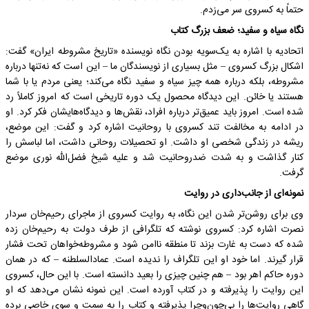
حتماً به کسروی سر می‌زدم.
نگاه سیاه و سفید؛ ضعف بزرگ کتاب
اتحادیه با اشاره به یک‌سویه بودن نگاه نویسنده «تاریخ مشروطه ایران» گفت:
اشکال بزرگ کسروی – مثل بسیاری از نویسندگان ما – این است که نه‌تنها درباره
مشروطه، بلکه درباره همه چیز سیاه و سفید نگاه می‌کند؛ یعنی مردم یا با شما
هستند یا خائن. این دیدگاه محصول یک دوره تاریخی است که امروز کاملاً رد
شده است. امروز باید عمیق‌تر درباره افراد، نقش‌ها و دیدگاه‌هایشان فکر کرد. او
در ادامه به مخالفت تند کسروی با روحانیت اشاره کرد و گفت: این موضع،
ریشه در زندگی شخصی او داشت. او تحصیلات روحانی داشت، اما لباسش را
کنار گذاشت و به شدت ضدروحانیت شد و علیه شیخ فضل‌الله نوری موضع
گرفت.
نمونه‌ای از جانب‌داری در روایت
وی برای روشن‌تر شدن این نگاه، به روایت کسروی از ماجرای رحیم‌خان سردار
نصرت اشاره کرد: کسروی نوشته که تلگرافی از طرف دولت به رحیم‌خان زده
شده که دست به غارت بزند تا منطقه ناامن شود و مشروطه‌خواهان تحت فشار
قرار گیرند. اما خود او این تلگراف را ندیده است. عمادالسلطنه – که در همان
دوره حاکم اهر بود – هم چنین چیزی را بعید دانسته است. با این حال، کسروی
این روایت را پذیرفته و در کتاب آورده است. این نمونه نشان می‌دهد که او
گاهی روایت‌ها را بی‌چون‌وچرا پذیرفته و کتاب را به سمت و سوی خاصی برده