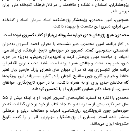
پژوهشگران، استادان دانشگاه و علاقه‌مندان در تالار فرهنگ کتابخانه ملی ایران
بررسی شد.
همچنین، امین محمدی، پژوهشگر پژوهشکده اسناد سازمان اسناد و کتابخانه
ملی ایران، دبیری این نشست را برعهده داشت.
محمدی: هیچ پژوهش جدی درباره مشروطه بی‌نیاز از کتاب کسروی نبوده است
در آغاز برنامه، امین محمدی، دبیر نشست، با معرفی احمد کسروی به‌عنوان
شخصیتی چندوجهی گفت: کسروی در حوزه‌های تاریخ، فرهنگ، زبان‌شناسی،
ادبیات و مباحث دینی پژوهش کرده و نظریه‌پردازی‌هایش، به‌ویژه در حوزه
دین، همواره با بحث و چالش همراه بوده است. شاید عجیب­ ترین اقدام او،
برنامه­ های کتاب­سوزی بود که در آن دیوان­ های شعرای بزرگ فارسی ­زبان نظیر
حافظ و خیام و آثاری چون مفاتیح ­الجنان را در آتش می­سوزاند. این رویکردها
گاه مخالفان جدی برای او به همراه داشت، اما در حوزه تاریخ‌نگاری، موافقان
بسیاری، از جمله دکتر همایون کاتوزیان، او را تحسین کرده‌اند.
محمدی با اشاره به گستره فعالیت‌های کسروی افزود: او با اینکه بیش از ۵۵
سال عمر نکرد، بیش از ۱۰۰ رساله و ۷۰ جلد کتاب از خود بر جای گذاشت که در
حوزه‌هایی چون تاریخ‌نگاری، زبان‌شناسی، ادبیات و مطالعات دینی و فرهنگی
منتشر شده است. بسیاری از پژوهشگران مهم‌ترین اثر او را کتاب تاریخ
مشروطه ایران می‌دانند.