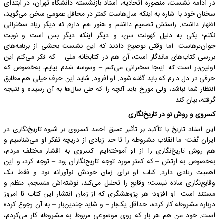
در ادامه نشست، منصوره­ اتحادیه، استاد بازنشسته دانشگاه تهران، در ابتدای
سخنان خود با اشاره به اینکه سال‌هاست کمتر در محافل عمومی سخن می‌گوید،
اظهار داشت: راستش تصمیم داشتم و هنوز هم دارم که دیگر زیاد سخنرانی
نکنم؛ یکی به دلیل کهولت سن، و دیگر اینکه دیگر بس است و نوبت
جوان‌ترهاست. اما وقتی توضیح دادند که این نشست بخشی از برنامه‌های
بررسی کتاب‌های ماندگار است، آن هم در کتابخانه ملی – که فکر می‌کنم این
اولین‌بار است که اینجا سخنرانی می‌کنم – وسوسه شدم بیایم، به‌خصوص که
حرفی در دل دارم که باید گفته شود. او افزود: شاید این حرف خیلی هم مطابق
انتظار شما نباشد، ولی مورخ باید آنچه را که طی سال‌ها به آن رسیده و نتیجه
گرفته، بیان کند.
کسروی و روش نو در تاریخ‌نگاری
این استاد تاریخ با تأکید بر تأثیر عمیق احمد کسروی بر شیوه تاریخ‌نگاری در
ایران گفت: ما انقلاب مشروطه را تا حد زیادی از دریچه تفکر او می‌شناسیم و
هم روش تاریخ‌نگاری را از او آموخته‌ایم. کسروی به اقشار مختلف مردم،
به‌خصوص به ارتش – که کمتر مورد توجه تاریخ‌نگاران بود – توجه کرد، و این
اهمیت زیادی دارد. کتاب او برای زمان خودش نوآورانه بود و فقط یک
وقایع‌نگاری ساده نیست؛ وقایع را تحلیل می‌کند، نوشته‌اش منسجم، منظم و
مستند است. او افزود: هر پژوهشگری که از زمان انتشار این کتاب تا امروز
درباره مشروطه کار کرده، حداقل یک‌بار – و شاید چندین‌بار – به آن رجوع کرده
است. خود من هم هر بار که روی موضوعی مربوط به مشروطه کار می‌کردم،