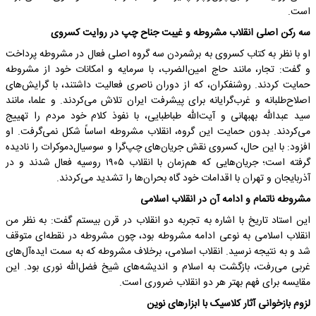
است.
سه رکن اصلی انقلاب مشروطه و غیبت جناح چپ در روایت کسروی
او با نظر به کتاب کسروی به برشمردن سه گروه اصلی فعال در مشروطه پرداخت
و گفت: تجار، مانند حاج امین‌الضرب، با سرمایه و امکانات خود از مشروطه
حمایت کردند. روشنفکران، که از دوران ناصری فعالیت داشتند، با گرایش‌های
اصلاح‌طلبانه و غرب‌گرایانه برای پیشرفت ایران تلاش می‌کردند. و علما، مانند
سید عبدالله بهبهانی و آیت‌الله طباطبایی، با نفوذ کلام خود مردم را تهییج
می‌کردند. بدون حمایت این گروه، انقلاب مشروطه اساساً شکل نمی‌گرفت. او
افزود: با این حال، کسروی نقش جریان‌های چپ‌گرا و سوسیال‌دموکرات را نادیده
گرفته است؛ جریان‌هایی که هم‌زمان با انقلاب ۱۹۰۵ روسیه فعال شدند و در
آذربایجان و تهران با اقدامات خود گاه بحران‌ها را تشدید می‌کردند.
مشروطه ناتمام و ادامه آن در انقلاب اسلامی
این استاد تاریخ با اشاره به تجربه دو انقلاب در قرن بیستم گفت: به نظر من
انقلاب اسلامی به نوعی ادامه مشروطه بود، چون مشروطه در نقطه‌ای متوقف
شد و به نتیجه نرسید. انقلاب اسلامی، برخلاف مشروطه که به سمت ایده‌آل‌های
غربی می‌رفت، بازگشت به اسلام و اندیشه‌های شیخ فضل‌الله نوری بود. این
مقایسه برای فهم بهتر هر دو انقلاب ضروری است.
لزوم بازخوانی آثار کلاسیک با ابزارهای نوین