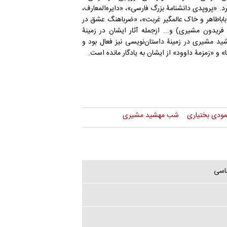
«پروپدی دانشنامۀ بزرگ فارسی»، «دایره‌المعارف،‌
 «باباطاهر و خاک عالمگیر غربت»، «ضرباهنگ عشق در
دون مشیری) و... ازجمله آثار ایشان در زمینۀ
ید مشیری در زمینۀ داستان‌نویسی نیز فعال بود و
‌ و «زمزمۀ داوود» از ایشان به یادگار مانده است.
مودی بختیاری
شب مهشید مشیری
ناسی