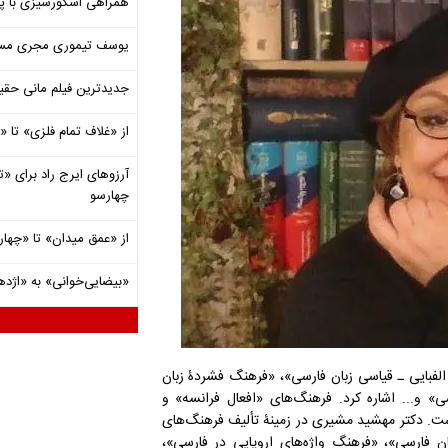
همراهی اسکورسیزی با پ
یوسف تیموری مجری مساب
جدیدترین فیلم مانی حقی
از «غلاف تمام فلزی» تا
آرزوهای ایرج راد برای «تئ
چهارسو
از «عمق میدان» تا «چهار
«بیضایی‌خوانی» به «اژد
لفبایی ـ قیاسی زبان فارسی»، «فرهنگ فشردۀ زبان
 و... اشاره کرد. فرهنگ‌های «افعال فرانسه» و
است. دکتر مهشید مشیری در زمینۀ تألیف فرهنگ‌های
ان فارسی»، «فرهنگ واژه‌های اروپایی در فارسی»،