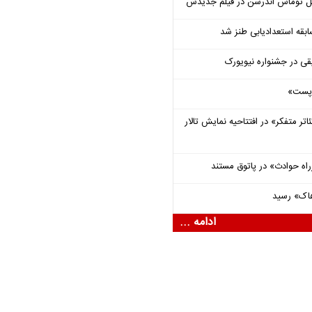
ل توماس ٱندرسن در فیلم جدیدش
قه استعدادیابی طنز شد
قی در جشنواره نیویورک
 «پست»
اتر متفکر» در افتتاحیه نمایش تالار
راه حوادث» در پاتوق مستند
هاک» رسید
ادامه ...