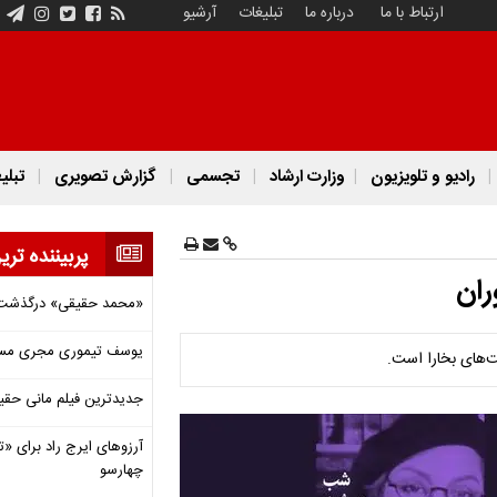
ارتباط با ما
درباره ما
تبلیغات
آرشیو
رادیو و تلویزیون
وزارت ارشاد
تجسمی
گزارش تصویری
تبلی
پربیننده تری
ران
«محمد حقیقی» درگذشت
یوسف تیموری مجری مساب
‌های بخارا است.
جدیدترین فیلم مانی حقی
آرزوهای ایرج راد برای «تئ
چهارسو