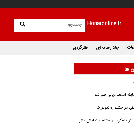
Honar
online.ir
غات
چند رسانه ای
هنرگردی
ن ها
قه استعدادیابی طنز شد
قی در جشنواره نیویورک
اتر متفکر» در افتتاحیه نمایش تالار