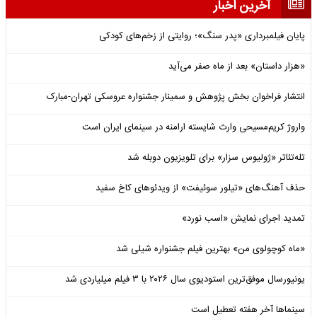
آخرین اخبار
پایان فیلمبرداری «پدر سنگ»؛ روایتی از زخم‌های کودکی
«هزار داستان» بعد از ماه صفر می‌آید
انتشار فراخوان بخش پژوهش و سمینار جشنواره عروسکی تهران-مبارک
واروژ کریم‌مسیحی وارث شایسته ارامنه در سینمای ایران است
تله‌تئاتر «ژولیوس سزار» برای تلویزیون دوبله شد
حذف آهنگ‌های «تیلور سوئیفت» از ویدئوهای کاخ سفید
تمدید اجرای نمایش «اسب نورد»
«ماه کوچولوی من» بهترین فیلم جشنواره شیلی شد
یونیورسال موفق‌ترین استودیوی سال ۲۰۲۶ با ۳ فیلم میلیاردی شد
سینماها آخر هفته تعطیل است