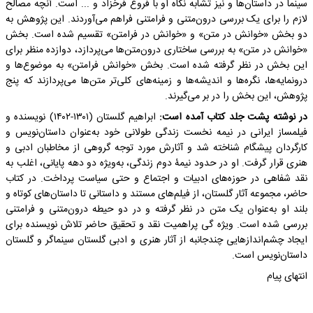
سینما در داستان‌ها و نیز تشابه نگاه او با فروغ فرخزاد و ... است. آنچه مصالح
لازم را برای یک بررسی درون‌متنی و فرامتنی فراهم می‌آوردند. این پژوهش به
دو بخش «خوانش در متن» و «خوانش در فرامتن» تقسیم شده است. بخش
«خوانش در متن» به بررسی ساختاری درون‌متن‌ها می‌پردازد، دوازده منظر برای
این بخش در نظر گرفته شده است. بخش «خوانش فرامتن» به موضوع‌ها و
درونمایه‌ها، نگره‌ها و اندیشه‌ها و زمینه‌های کلی‌تر متن‌ها می‌پردازند که پنج
پژوهش، این بخش را در بر می‌گیرند.
در نوشته پشت جلد کتاب آمده است:
ابراهیم گلستان (۱۳۰۱-۱۴۰۲) نویسنده و
فیلمساز ایرانی در نیمه نخست زندگی طولانی خود به‌عنوان داستان‌نویس و
کارگردان پیشگام شناخته شد و آثارش مورد توجه گروهی از مخاطبان ادبی و
هنری قرار گرفت. او در حدود نیمۀ دوم زندگی، به‌ویژه دو دهه پایانی، اغلب به
نقد شفاهی در حوزه‌های ادبیات و اجتماع و حتی سیاست پرداخت. در کتاب
حاضر، مجموعه آثار گلستان، از فیلم‌های مستند و داستانی تا داستان‌های کوتاه و
بلند او به‌عنوان یک متن در نظر گرفته و در دو حیطه درون‌متنی و فرامتنی
بررسی شده است. ویژه گی پراهمیت نقد و تحقیق حاضر تلاش نویسنده برای
ایجاد چشم‌اندازهایی چندجانبه از آثار هنری و ادبی گلستان سینماگر و گلستان
داستان‌نویس است.
انتهای پیام