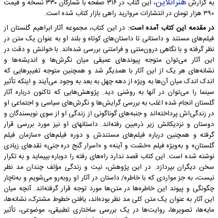
هنرآنلاین
به گزارش
، این کتاب در ۳۱۶ صفحه با شمارگان ۳۳۰ نسخه و قیمت
۳۹۰ هزار تومان در انتشارات مروارید راهی بازار کتاب شده است.
در مقدمه این کتاب آمده است:
در این کتاب، مجموعه آثار ابراهیم گلستان از
فیلم‌های مستند و داستانی تا داستان‌های کوتاه و بلند او به عنوان یک متن در
نظر گرفته و با نگاهی درون‌متنی و فرامتنی بررسی شده‌اند. با خوانش و دقت در
این آثار می‌توان متوجه پیوندهای عمیقی میان نگرش‌ها و اندیشه‌ها و
نشانه‌های هر یک از این آثار با همدیگر شد و همچنین متوجه تغییرهایی که
اندک اندک میان آن‌ها به ویژه از دهه چهل به بعد به وجود می‌آیند و اینکه تأثیر
سینما را می‌توان در آنها به روشنی دید. پژوهش‌هایی که تاکنون درباره آثار
گلستان انجام شده اغلب به بررسی گرایش‌ها و نگرش‌های سیاسی و اجتماعی او
در زندگی‌اش پرداخته‌اند و جنبه‌های گوناگونی از زندگی او از سوی نویسندگان و
دوستان و نزدیکانش زیر ذره‌بین رفته‌اند. داستانهای او نیز مورد بررسی قرار
گرفته و همچنین درباره فیلم‌های مستندش و دوره فیلم‌های «سازمان فیلم
گلستان» و به‌ویژه فیلم «خشت و آینه» و «اسرار گنج دره جنی» نقدهای زیادی
نوشته شده است. این کتاب قصد ندارد راه‌های رفته را دوباره بپیماید و به تکرار
سخن دیگران بپردازد. در این پژوهش، نیت و زندگی مؤلف چندان مد نظر
نیست، به جز مواردی که با خاطره/ داستان در آثار او روبه‌رو می‌شویم و به‌ناچار
چگونگی و پیوند این خاطره‌ها در متن‌ها مورد توجه قرار گرفته‌اند. آنچه میان
این آثار به عنوان یک متن کلی مد نظر بوده‌اند، یافتن خطوط مشترک، نشانه‌ها،
مایه‌ها، تصویرها، روایت‌ها در یک بررسی ساختاری تطبیقی، موضوعی، تأثیر