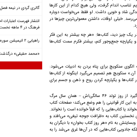
یم تناسب اندام گرفت، ولی هیچ کدام از این کار‌ها
گالری گردی در نیمه فصل 
ش زندگی شاد و خوبی داشت. او فقط می‌خواست دوباره
می‌رسد. خیلی اوقات، داشتن معمولی‌ترین چیز‌ها در
انتشار فهرست اعتبارات اخ
رد.
فرهنگ در ۴ ماهه نخست ۱۴۰۵
 یک چیز دید، کتاب‌ها: «هر چه بیشتر به این فکر
راهیابی ۲ انیمیشن سوره به سی‌امین جشنواره فیلم رود آیلند
 یکپارچه جمع‌وجور کنم، بیشتر فکرم سمت کتاب‌ها
«محمد حقیقی» درگذشت
الگوی سنکویچ برای پناه بردن به ادبیات می‌شود:
 آن.» سنکویچ هم تصمیم می‌گیرد اینگونه از کتاب‌ها
در کتاب‌ها و یکپارچه کردن روح و ذهن و جسم برای
سنکویچ برای عملی کردن ایده‌اش دست به کار می‌شود و تصمیم می‌گیرد از روز تولد ۴۶ سالگی‌اش – همان سال مرگ
به این کار قوانینی را هم وضع می‌کند؛ صفحات کتاب
اثر نخواند یا کتاب‌هایی را که قبلاً خوانده است را نخواند.
دن نخستین کتاب به «ظرافت جوجه تیغی» می‌افتد و
وبسایتش به نام «هر روز کتاب بخوان» با دیگران به
که جادویی کتاب‌هایی که در آن‌ها غرق می‌شد را به