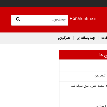
Honar
online.ir
غات
چند رسانه ای
هنرگردی
ن ها
 تلویزیون
 به سمت منزل ابدی بدرقه شد
تابستان