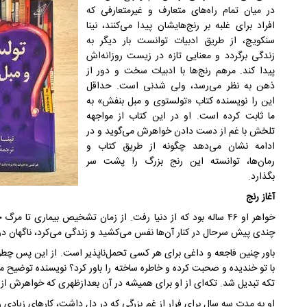
در میان تمام راه‌های متعارف و غیرمتعارفی که
افراد برای غلبه بر رنج‌هایشان پیدا می‌کنند، نینا
سنکویچ، از طریق ادبیات توانست بار دیگر به
زندگی برگردد و معنایی تازه در زیست روزانه‌اش
پیدا کند. مرهم رنج‌ها با ادبیات سخت و دور از
ذهن به نظر می‌رسد، ولی شدنی است. حداقل
این را نویسنده کتاب «تولستوی و مبل بنفش» به
ما ثابت کرده است. او در این کتاب از مواجهه
تلخش با غم از دست دادن خواهرش می‌گوید و در
ادامه نشان می‌دهد چگونه از طریق کتاب و
رمان‌ها، توانسته این رنج بزرگ را پشت سر
بگذارد.
آغاز رنج
خواهر او ۴۶ ساله بود که از دنیا رفت. از زمان تشخیص بیماری ت
چندی پیش سرحال در کنار آن‌ها نفس می‌کشید و زندگی می‌کرد، ناگهان در ک
باور چنین فاجعه و داغی برای هر کسی تحمل‌ناپذیر است. از این پس چطور
با تو خندیده و صحبت کرده و خاطره ساخته را باور کرد؟ نویسنده توضیح
تکه تبدیل شد. تکه‌ای از او برای همیشه در آن بعدازظهری که خواهرش از د
او به مدت سه سال برای فرار از غم بزرگی که در دل داشت، کار‌های زیادی را