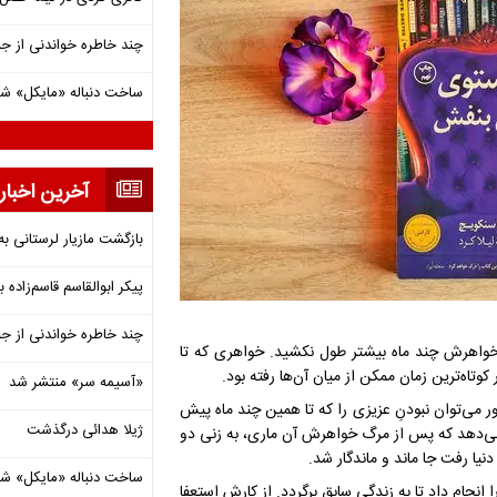
چند خاطره خواندنی از ج
ساخت دنباله «مایکل» ش
آخرین اخبار
بازگشت مازیار لرستانی به
پیکر ابوالقاسم قاسم‌زاده
چند خاطره خواندنی از ج
ا مرگ خواهرش چند ماه بیشتر طول نکشید. خواهری که تا
وتاه‌ترین زمان ممکن از میان آن‌ها رفته بود.
«آسیمه سر» منتشر شد
 می‌توان نبودنِ عزیزی را که تا همین چند ماه پیش
ژیلا هدائی درگذشت
 می‌دهد که پس از مرگ خواهرش آن ماری، به زنی دو
نیا رفت جا ماند و ماندگار شد.
ساخت دنباله «مایکل» ش
 انجام داد تا به زندگی سابق برگردد. از کارش استعفا