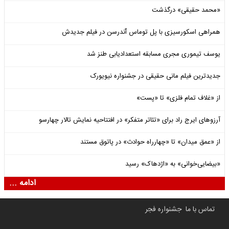
«محمد حقیقی» درگذشت
همراهی اسکورسیزی با پل توماس ٱندرسن در فیلم جدیدش
یوسف تیموری مجری مسابقه استعدادیابی طنز شد
جدیدترین فیلم مانی حقیقی در جشنواره نیویورک
از «غلاف تمام فلزی» تا «پست»
آرزوهای ایرج راد برای «تئاتر متفکر» در افتتاحیه نمایش تالار چهارسو
از «عمق میدان» تا «چهارراه حوادث» در پاتوق مستند
«بیضایی‌خوانی» به «اژدهاک» رسید
ادامه ...
تماس با ما
جشنواره فجر