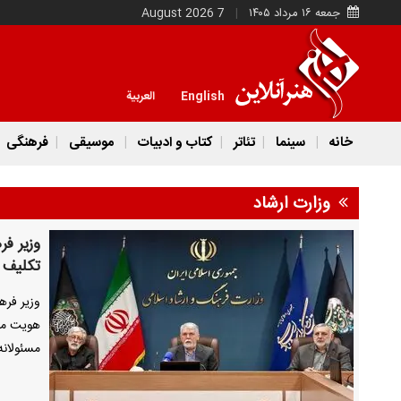
جمعه ۱۶ مرداد ۱۴۰۵
7 August 2026
English
العربية
خانه
سینما
تئاتر
کتاب و ادبیات
موسیقی
فرهنگی
وزارت ارشاد
وزیر فر
تکلیف ا
وزیر فره
هویت ملی
مسئولانه