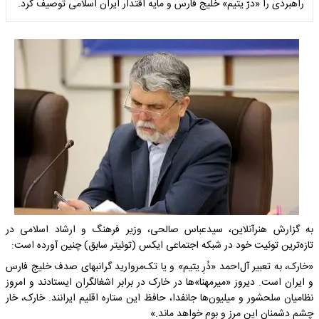
راهبردی را «درّ یتیم» خلیج فارس و مایه اقتدار ایران اسلامی توصیف کرد.
به گزارش هنرآنلاین، سیدعباس صالحی، وزیر فرهنگ و ارشاد اسلامی در
تازه‌ترین توئیت خود در شبکه اجتماعی ایکس (توئیتر سابق) چنین آورده است:
«خارک، به تعبیر آل‌احمد «دُرِ یتیم» و یا تک‌مروارید گرانبهای صدف خلیج فارس
و ایران است. دیروز «میرمهنا»‌ها در ‎خارک در برابر اشغالگران ایستادند و امروز
نظامیان سلحشور و میلیون‌ها جانفدا، حافظ این ستاره اقلیم ایرانند. خارک، خار
چشم دشمنان این مرز و بوم خواهد ماند.»