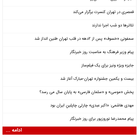
قمصری در تهران کنسرت برگزار می‌کند
تئاترها دو شب اجرا ندارند
سمفونی «خسوف» پس از ۲دهه در قلب تهران طنین انداز شد
پیام وزیر فرهنگ به مناسبت روز خبرنگار
جایزه ویژه ونیز برای یک فیلم‌ساز
بیست و یکمین جشنواره تهران-مبارک آغاز شد
پخش «موسی» و «سلمان فارسی» به پایان سال می رسد؟
مهدی هاشمی: «اکبر عبدی» چارلی چاپلینِ ایران بود
پیام محمدرضا نوروزپور برای روز خبرنگار
ادامه ...