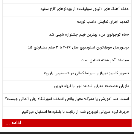
حذف آهنگ‌های «تیلور سوئیفت» از ویدئوهای کاخ سفید
تمدید اجرای نمایش «اسب نورد»
«ماه کوچولوی من» بهترین فیلم جشنواره شیلی شد
یونیورسال موفق‌ترین استودیوی سال ۲۰۲۶ با ۳ فیلم میلیاردی شد
سینماها آخر هفته تعطیل است
تصویر کامبیز دیرباز و علیرضا کمالی در «سمفونی باران»
داوران «صحنه» معرفی شدند؛ اجرا با فرزاد فرزین
استاد، متد آموزشی یا مدرک؛ معیار واقعی انتخاب آموزشگاه زبان آلمانی چیست؟
«زیرخاکی» سریالی نوروزی شد؛ از رقابت با پلتفرم‌ها استقبال می‌کنیم
ادامه ...