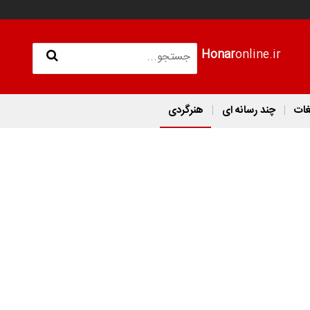
Honar
online.ir
غات
چند رسانه ای
هنرگردی