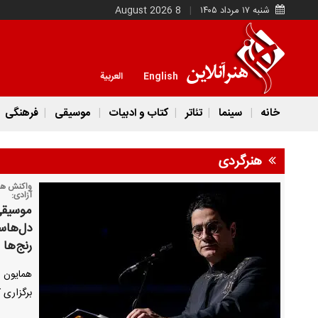
شنبه ۱۷ مرداد ۱۴۰۵
8 August 2026
English
العربية
خانه
سینما
تئاتر
کتاب و ادبیات
موسیقی
فرهنگی
هنرگردی
واکنش هما
آزادی:
موسیقی،
دل‌هاست
رنج‌ها
همایون ش
برگزاری 