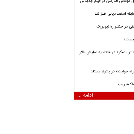
ل توماس ٱندرسن در فیلم جدیدش
قه استعدادیابی طنز شد
قی در جشنواره نیویورک
 «پست»
اتر متفکر» در افتتاحیه نمایش تالار
راه حوادث» در پاتوق مستند
هاک» رسید
ادامه ...