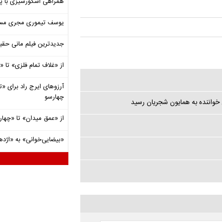
همراهی اسکورسیزی با پ
یوسف تیموری مجری مساب
جدیدترین فیلم مانی حقی
از «غلاف تمام فلزی» تا
آرزوهای ایرج راد برای «تئ
چهارسو
ن خواننده به همایون شجریان رسید
از «عمق میدان» تا «چهار
«بیضایی‌خوانی» به «اژد