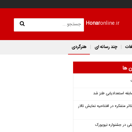
Honar
online.ir
غات
چند رسانه ای
هنرگردی
ن ها
قه استعدادیابی طنز شد
اتر متفکر» در افتتاحیه نمایش تالار
قی در جشنواره نیویورک