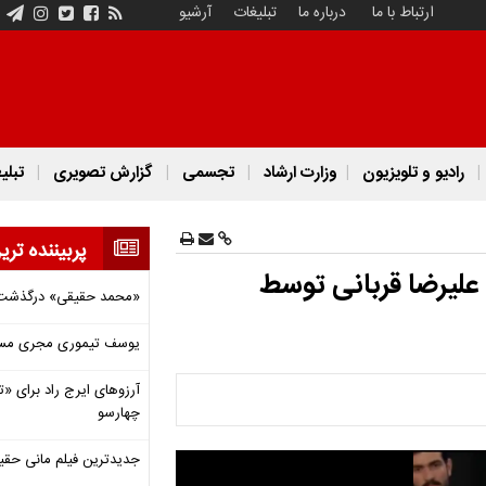
ارتباط با ما
درباره ما
تبلیغات
آرشیو
رادیو و تلویزیون
وزارت ارشاد
تجسمی
گزارش تصویری
تبلی
پربیننده تری
علیرضا قربانی توسط
«محمد حقیقی» درگذشت
یوسف تیموری مجری مساب
آرزوهای ایرج راد برای «تئ
چهارسو
جدیدترین فیلم مانی حقی