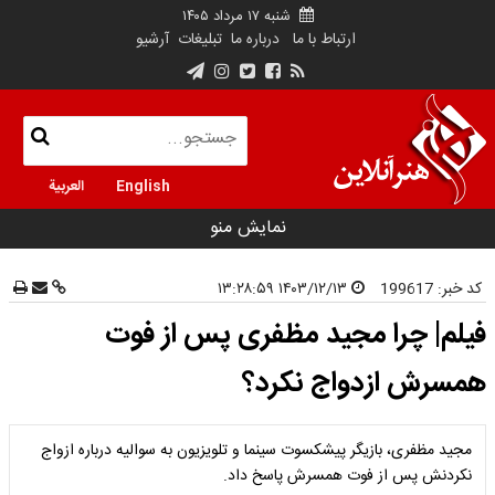
شنبه ۱۷ مرداد ۱۴۰۵
ارتباط با ما
درباره ما
تبلیغات
آرشیو
English
العربية
نمایش منو
کد خبر:
199617
۱۴۰۳/۱۲/۱۳ ۱۳:۲۸:۵۹
فیلم| چرا مجید مظفری پس از فوت
همسرش ازدواج نکرد؟
مجید مظفری، بازیگر پیشکسوت سینما و تلویزیون به سوالیه درباره ازواج
نکردنش پس از فوت همسرش پاسخ داد.