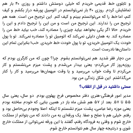
و تابلوی خط قدیمی خریدم که خیلی دوستش داشتم و روزی ۴۰ بار هم
تماشایش کردم. روزی ۴۰ بار نمی‌توانستم در اتومبیل پورشه دراز بکشم و کیف
کنم، اما خط را که می‌توانستم ببینم و کیف کنم. این ترجیح من است. همه هم
ترجیح من را ندارند. این ترجیح من است و من این را ترجیح دادم و این را
خریدم. حالا اگر یکی بخواهد بیاید چیزی را مصادره کند، خب بیاید خط من را
مصادره کند. به همان دلیلی نمی‌کند که اتومبیل تو را مصادره نمی‌کند. تو با پول
خودت یک اتومبیل خریدی، تو با پول خودت خط خریدی. خب! بنابراین تمام این
داستان‌ها نادرست است.
من دچار فقر شدید هم نمی‌توانستم بشوم. چرا؟ چون که من کارگری بودم که
روزبه‌روز کار می‌کردم؛ یعنی بیدار می‌شدم و پشت میزم می‌نشستم و کار
می‌کردم تا وقت خواب می‌رسید و یا وقت میهمان‌ها می‌رسید و کار را کنار
می‌گذاشتم. این شکل زندگی من بود.
سمتی داشتید در قبل از انقلاب؟
مدیر امور فرهنگی-‌هنری دفتر مخصوص فرح پهلوی بودم. دو سال، یعنی سال
۵۵ تا ۵۷. بعد از ۵۷ هم شش ماه باز در همین بنایی که خودم ساخته بودم
یعنی موزه رضا عباسی، پشت میزم نشستم تا اینکه اصلا وجودم بی‌حاصل بود و
رفتم. خیلی هم با صلح و صفا. یک ورقه‌ای به من دادند که من بتوانم از مملکت
خارج شوم و وقتی به فرودگاه رفتم، گفتند با این ورقه نمی‌توانی از مملکت خارج
شوی و درنتیجه چهار سال هم نتوانستم خارج شوم.