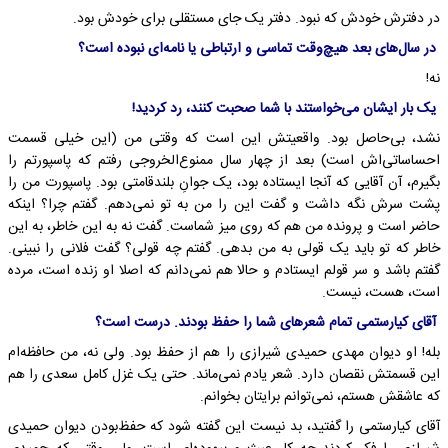
در دفترش خودش که نبود. دفتر یک جای مستقلی برای خودش بود.
در سال‌های بعد هیچ‌وقت تماسی و ارتباطی یا نامه‌ای نبوده است؟
نه!
یک بار ایشان می‌خواستند با شما صحبت کنند، رد کردید!
نشد، بی‌حاصل بود. واقعیتش این است که وقتی من (این خیلی قسمت
احساساتی‌اش است) بعد از چهار سال ممنوع‌الخروجی رفتم که پاسپورتم را
بگیرم، آن آقایی که آنجا ایستاده بود، یک جوانِ بلندقامتی بود. پاسپورت من را
پشت سرش نگه داشت و گفت این را من به تو نمی‌دهم. گفتم چرا؟ اینکه
حاضر است و پرونده من هم که روی میز شماست. گفت نه به این خاطر، به این
خاطر که تو باید یک قولی به من بدهی. گفتم چه قولی؟ گفت فلانی را نبینی.
گفتم باشد و سر قولم ایستادم و حالا هم نمی‌دانم که اصلا او زنده است، مرده
است، هست، نیست.
آقای کیارستمی تمام شعرهای شما را حفظ بودند. درست است؟
بله! او دیوان مهدی حمیدی شیرازی را هم از حفظ بود. ولی نه، من حافظه‌ام
این قسمتش نقصان دارد. شعر یادم نمی‌ماند. حتی یک غزل کامل سعدی را هم
که عاشقش هستم، نمی‌توانم برایتان بخوانم.
آقای کیارستمی را گفتید، بد نیست این گفته شود که حفظ‌بودن دیوان حمیدی