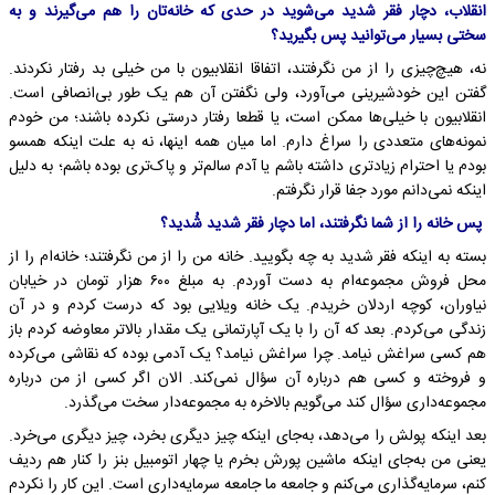
انقلاب، دچار فقر شدید می‌شوید در حدی که خانه‌تان را هم می‌گیرند و به
سختی بسیار می‌توانید پس بگیرید؟
نه، هیچ‌چیزی را از من نگرفتند، اتفاقا انقلابیون با من خیلی بد رفتار نکردند.
گفتن این خودشیرینی می‌آورد، ولی نگفتن آن هم یک طور بی‌انصافی است.
انقلابیون با خیلی‌ها ممکن است، یا قطعا رفتار درستی نکرده باشند؛ من خودم
نمونه‌های متعددی را سراغ دارم. اما میان همه اینها، نه به علت اینکه همسو
بودم یا احترام زیادتری داشته باشم یا آدم سالم‌تر و پاک‌تری بوده باشم؛ به دلیل
اینکه نمی‌دانم مورد جفا قرار نگرفتم.
پس خانه را از شما نگرفتند، اما دچار فقر شدید شُدید؟
بسته به اینکه فقر شدید به چه بگویید. خانه من را از من نگرفتند؛ خانه‌ام را از
محل فروش مجموعه‌ام به دست آوردم. به مبلغ ۶۰۰ هزار تومان در خیابان
نیاوران، کوچه اردلان خریدم. یک خانه ویلایی بود که درست کردم و در آن
زندگی می‌کردم. بعد که آن را با یک آپارتمانی یک مقدار بالاتر معاوضه کردم باز
هم کسی سراغش نیامد. چرا سراغش نیامد؟ یک آدمی بوده که نقاشی می‌کرده
و فروخته و کسی هم درباره آن سؤال نمی‌کند. الان اگر کسی از من درباره
مجموعه‌داری سؤال کند می‌گویم بالاخره به مجموعه‌دار سخت می‌گذرد.
بعد اینکه پولش را می‌دهد، به‌جای اینکه چیز دیگری بخرد، چیز دیگری می‌خرد.
یعنی من به‌جای اینکه ماشین پورش بخرم یا چهار اتومبیل بنز را کنار هم ردیف
کنم، سرمایه‌گذاری می‌کنم و جامعه ما جامعه سرمایه‌داری است. این کار را نکردم