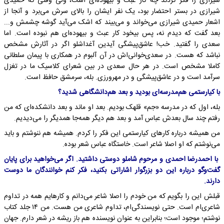
شیرازی را فکر کردند چه کار عبث و بیهوده‌ای است، ولی وقتی که حمیدی
شیرازی در بستر احتضار بود، یک نفر ایشان را بالای سرش می‌برد و آنجا از
اشعار حمیدی شیرازی می‌خواند و می‌بیند که اشک می‌آید گوشه چشمش و...
بعد گفت که دیدم نه، پس بیخود کار عبث و بیهوده‌ای هم نبوده است. اما
سعدی را گفتید. خب! عاشق‌پیشگی آیدین آغداشلو اگر در آثارش مشخص
نباشد که هست. در سعدی‌خوانی‌اش در آن آلبوم در همکاری با پیمان سلطانی
کاملا مشخص است. در هر حال سعدی در بین شعرای کلاسیک ما در تغزل
سرآمد است و در عاشق‌پیشگی و در مهرورزی. بله، سرمشق حافظ است.
با کیارستمی هم‌مدرسه‌ای بودید و بعد هم‌دانشگاهی شدید؟
بله، اول که در مدرسه «جم» قلهک بودیم. بعد او ماند و بعد دانشکده‌ای که من
رفتم چند سال بعدش عباس آمد و بعد هم دیگر همه‌جا همدیگر را می‌دیدیم.
من همیشه درباره کارهای کیارستمی این فکر را کردم. همیشه هم ننوشتم و باید
می‌نوشتم که او اصلا شاعر است. خاستگاه عباس شعر بوده.
با احمدرضا احمدی و مرحوم شاملو دوستی داشتید. اگر می‌خواهید برای پایان
گفت‌وگو درباره این دو بزرگوار اشاراتی بکنید، فکر کنم خوانندگان ما دوست
دارند.
قبلش این را بگویم که من خودم را اصلا شاعر می‌دانم و کارهایم همه در تداوم
شاعری‌ام است. حتی نویسندگی‌ام، تداوم شاعری من هست. من ۱۴ جلد کتاب
نوشتم؛ موجود است؛ بنابراین به عنوان نویسنده هم باز ریشه در شعر دارم. جهان