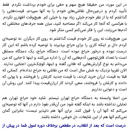
در این مورد، من حقیقتا هیچ سهم و حقی برای خودم برداشت نکردم. فقط
تأیید کردم و درعین‌حال نقاشی‌های خودم را به آنها سپردم، قیمت‌هایی را
گذاشتم که یا از نظر خودم خیلی زیاد بود یا خیلی کم. هیچ‌وقت اظهاری نکردم.
با هرکسی که آنجا کار می‌کند اگر مصاحبه کنید، میان همه حرف‌های مختلفی که
آدم‌ها می‌زنند، این را فکر نمی‌کنم کسی منکر شود.
من هیچ‌وقت نه روی کار خودم قیمت گذاشتم نه روی کار دیگران. نه توصیه‌ای
کردم دال بر اینکه کاری را برای حراج بپذیرند یا توصیه کرده باشم که این کار
درست نبوده و درخور حراج نبوده است. دستگاه حراج، یک دستگاه مستقل
است با تعداد قابل‌توجهی آدم‌هایی که آن را اداره می‌کنند و اینها تا جایی که من
می‌دانم به نوع گزارش‌هایی که فلانی گفته و اینها، کوچک‌ترین اعتنایی ندارند.
الان تقریبا نزدیک به شش سال است که من نقاشی به حراج نداده‌ام. کسانی که
قبلا به قیمت ارزان خرید کردند، با قیمت جدید کارشان را فروختند و با پولی که
دادند و کارشان را فروختند، سعی کردند کار ارزان‌قیمت پیدا کنند. این روش آن
است و دعوایی نداریم.
من اصلا وابسته به دستگاه حراج تهران نیستم. شاید خود حراج تهران هم
تمایلی نداشته باشد به اینکه گفته شود من آن‌قدر نفوذ دارم در آنها که توصیه‌ای
می‌کنم که آنها آن را قبول کنند. برای آنها هم دلپذیر نیست؛ بنابراین گمان
نمی‌کنم آنها هم از این شایعات، دل خوشی داشته باشند.
درست است که بعد از انقلاب، در مقطعی برخلاف دوره تمول شما در پیش از