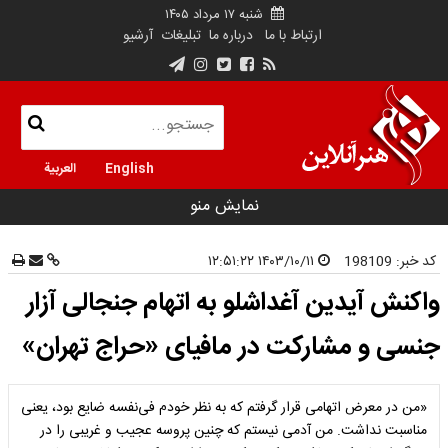
شنبه ۱۷ مرداد ۱۴۰۵
ارتباط با ما
درباره ما
تبلیغات
آرشیو
English
العربية
نمایش منو
کد خبر:
198109
۱۴۰۳/۱۰/۱۱ ۱۲:۵۱:۲۲
واکنش آیدین آغداشلو به اتهام جنجالی آزار
جنسی و مشارکت در مافیای «حراج تهران»
«من در معرض اتهامی قرار گرفتم که به نظر خودم فی‌نفسه ضایع بود، یعنی
مناسبت نداشت. من آدمی نیستم که چنین پروسه عجیب و غریبی را در