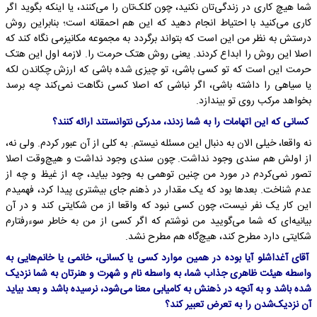
شما هیچ کاری در زندگی‌تان نکنید، چون کلک‌تان را می‌کنند، یا اینکه بگوید اگر
کاری می‌کنید با احتیاط انجام دهید که این هم احمقانه است؛ بنابراین روش
درستش به نظر من این است که بتواند برگردد به مجموعه مکانیزمی نگاه کند که
اصلا این روش را ابداع کردند. یعنی روش هتک حرمت را. لازمه اول این هتک
حرمت این است که تو کسی باشی، تو چیزی شده باشی که ارزش چکاندن لکه
یا سیاهی را داشته باشی، اگر نباشی که اصلا کسی نگاهت نمی‌کند چه برسد
بخواهد مرکب روی تو بیندازد.
کسانی که این اتهامات را به شما زدند، مدرکی نتوانستند ارائه کنند؟
نه واقعا، خیلی الان به دنبال این مسئله نیستم. به کلی از آن عبور کردم. ولی نه،
از اولش هم سندی وجود نداشت. چون سندی وجود نداشت و هیچ‌وقت اصلا
تصور نمی‌کردم در مورد من چنین توهمی به وجود بیاید، چه از غیظ و چه از
عدم شناخت. بعدها بود که یک مقدار در ذهنم جای بیشتری پیدا کرد، فهمیدم
این کار یک نفر نیست، چون کسی نبود که واقعا از من شکایتی کند و در آن
بیانیه‌ای که شما می‌گویید من نوشتم که اگر کسی از من به خاطر سوء‌رفتارم
شکایتی دارد مطرح کند، هیچ‌گاه هم مطرح نشد.
آقای آغداشلو آیا بوده در همین موارد کسی یا کسانی، خانمی یا خانم‌هایی به
واسطه هیئت ظاهری جذاب شما، به واسطه نام و شهرت و هنرتان به شما نزدیک
شده باشد و به آنچه در ذهنش به کامیابی معنا می‌شود، نرسیده باشد و بعد بیاید
آن نزدیک‌شدن را به تعرض تعبیر کند؟