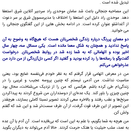
تبدیل شده است .
این مصاحبه جنجالی ‌باعث شد سامان موحدی راد سردبیر آنلاین شرق استعفا
دهد. موحدی راد دلیل این استعفا را اختلاف با مدیرمسوول شرق بر سر دعوت
از آغداشلو عنوان کرده است. در ادامه بخش هایی از این گفتگوی جنجالی را
می خوانید.
دو معمای پررنگ درباره زندگی شخصی‌تان هست که هیچ‌گاه به وضوح به آن
پاسخ ندادید و همچنان به شکل معما مانده است. یکی مسائل سه، چهار سال
اخیر بوده و اتهاماتی که به شما زده شد در روابط شخصی‌تان. درخواست
گفت‌وگو با رسانه‌ها را رد کرده بودید و گفتید اگر کسی دل‌آزردگی از من دارد من
عذرخواهی می‌کنم.
من در معرض اتهامی قرار گرفتم که به نظر خودم فی‌نفسه ضایع بود، یعنی
مناسبت نداشت. من آدمی نیستم که چنین پروسه عجیب و غریبی را در
زندگی‌ام طی کرده باشم. هرکسی که من را از نزدیک می‌شناخت، محال بود
چنین چیزی را باور کند. یک عده‌ای از دوستداران من شروع کردند به پیداکردن
سرنخ‌ها و عقب رفتند و بالاخره سعی کردند تصویر نسبتا کاملی بسازند، هرچقدر
این تصویر از این طرف قوت گرفت، از آن طرف سست‌تر شد و این شد که گفتم
ولش کن.
من هرچه به شما بگویم، با علم به این است که بی‌فایده است. آن آدم یا آن عده
به عمد، سلب حیثیت یا هتک حرمت کردند. حالا آدم می‌تواند به دیگران بگوید