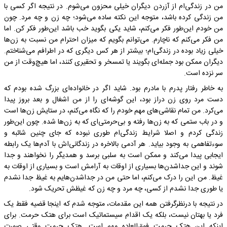
من در زندگی‌ام از آزردن دیگران خیلی محزون می‌شوم. در نتیجه اگر کسی با
من زندگی کرده باشد، متوجه این نکته ساده می‌شود؛ چه زن و چه مرد. چون
من خودم این‌طور فکر می‌کنم، شاید یکی بگوید خب باشد این‌طور فکر کن. اما
من فکر می‌کنم که ناچارم. می‌توانم بگویم که میزان احترام من نسبت به زن‌ها
خیلی زیاد بوده در زندگی‌ام؛ بیشتر از هر کس دیگری که در اطرافم می‌شناختم.
دیگران ممکن بود جمله‌ای بگویند یا تمسخر و تحقیری کنند، اما هیچ‌وقت از من
سر نزده است.
به خاطر رفتار پدرم با مادرم بود. شاید اگر در خانواده‌ای بزرگ شده بودم که
دست مرد روی زن دراز بود، این گوشه‌ای را از من اشغال و بعد بروز پیدا
می‌کرد. من تمام نقاشی‌های مهم خودم را که نگاه می‌کنم، در ستایش زن‌ها است
و در باب ستمی که به زن‌ها رفته و بی‌حرمتی‌ای که به زن‌ها شده. چون این‌طور
زندگی کردم و اصلا شرایط زندگی‌ام طوری نبوده که جای چنین شائبه و
سوء‌تفاهمی به وجود بیاید. هر آدمی بالاخره در زندگانی‌اش با آدم‌ها یک رابطه
ایجابی پیدا می‌کند و ممکن است به سلبی برسد و همدیگر را نخواهند و جدا
شوند و این جداشدن‌ها بسیاری از اوقات به آرامش است و بسیاری از اوقات به
غیظ. من این را درک می‌کنم، اما حتی من در جداشدن‌هایم به غیظ جدا نشدم
یا طوری جدا نشدم از کسی، چه مرد و چه زن که غیظش تحریک شود.
در نتیجه با درنظرگرفتن همه این مقدمات، متوجه شدم که اینجا قضیه فقط یک
فرد یا بهتان نیست، بلکه یک اقدام سیستماتیک است برای هتک حرمت. برای
اینکه این هتک حرمت فوق‌العاده مهم است. هتک حرمت وقتی صورت