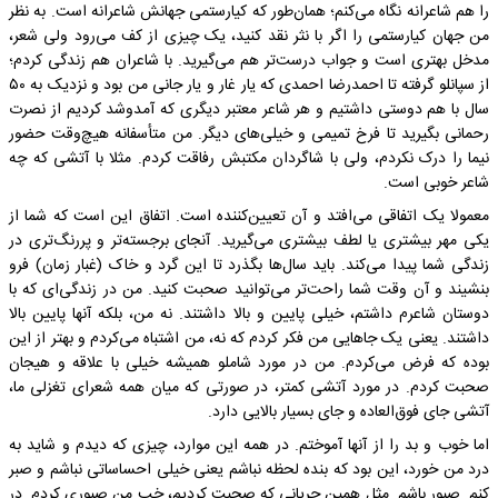
را هم شاعرانه نگاه می‌کنم؛ همان‌طور که کیارستمی جهانش شاعرانه است. به نظر
من جهان کیارستمی را اگر با نثر نقد کنید، یک چیزی از کف می‌رود ولی شعر،
مدخل بهتری است و جواب درست‌تر هم می‌گیرید. با شاعران هم زندگی کردم؛
از سپانلو گرفته تا احمدرضا احمدی که یار غار و یار جانی من بود و نزدیک به ۵۰
سال با هم دوستی داشتیم و هر شاعر معتبر دیگری که آمدوشد کردیم از نصرت
رحمانی بگیرید تا فرخ تمیمی و خیلی‌های دیگر. من متأسفانه هیچ‌وقت حضور
نیما را درک نکردم، ولی با شاگردان مکتبش رفاقت کردم. مثلا با آتشی که چه
شاعر خوبی است.
معمولا یک اتفاقی می‌افتد و آن تعیین‌کننده است. اتفاق این است که شما از
یکی مهر بیشتری یا لطف بیشتری می‌گیرید. آنجای برجسته‌تر و پررنگ‌تری در
زندگی شما پیدا می‌کند. باید سال‌ها بگذرد تا این گرد و خاک (غبار زمان) فرو
بنشیند و آن وقت شما راحت‌تر می‌توانید صحبت کنید. من در زندگی‌ای که با
دوستان شاعرم داشتم، خیلی پایین و بالا داشتند. نه من، بلکه آنها پایین بالا
داشتند. یعنی یک جاهایی من فکر کردم که نه، من اشتباه می‌کردم و بهتر از این
بوده که فرض می‌کردم. من در مورد شاملو همیشه خیلی با علاقه و هیجان
صحبت کردم. در مورد آتشی کمتر، در صورتی که میان همه شعرای تغزلی ما،
آتشی جای فوق‌العاده و جای بسیار بالایی دارد.
اما خوب و بد را از آنها آموختم. در همه این موارد، چیزی که دیدم و شاید به
درد من خورد، این بود که بنده لحظه نباشم یعنی خیلی احساساتی نباشم و صبر
کنم. صبور باشم. مثل همین جریانی که صحبت کردیم، خب من صبوری کردم. در