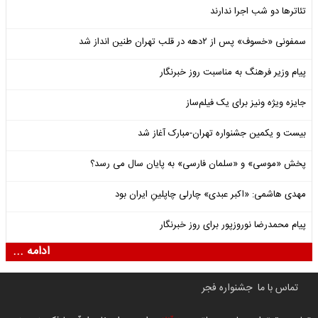
تئاترها دو شب اجرا ندارند
سمفونی «خسوف» پس از ۲دهه در قلب تهران طنین انداز شد
پیام وزیر فرهنگ به مناسبت روز خبرنگار
جایزه ویژه ونیز برای یک فیلم‌ساز
بیست و یکمین جشنواره تهران-مبارک آغاز شد
پخش «موسی» و «سلمان فارسی» به پایان سال می رسد؟
مهدی هاشمی: «اکبر عبدی» چارلی چاپلینِ ایران بود
پیام محمدرضا نوروزپور برای روز خبرنگار
ادامه ...
تماس با ما
جشنواره فجر