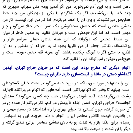
که قابل تقلید و کپی نیست و نمی‌شود. در نتیجه این یک اتهام خیلی دور از
ذهن است و به این آدم نمی‌خورد. من اگر آدمی بودم مثل سهراب سپهری که
چند خط را می‌کشیدم، اگر یک شاگردم یا یکی از نزدیکان من چند خط
همان‌طور می‌کشیدند و پای آن را امضا می‌کردم. اما کار من این نیست، کار من
نقاشی خاصی است که حاصل سختکوشی یک عمر است. حالا نمی‌گویم چیز
مهمی است، نه، اما نوع خودش است و غیرقابل تقلید. به همین خاطر از میان
این بساط عجیبی که درگرفته که این همه نقاشی جعلی سراسر بازار را
پوشانده‌اند، نقاشی جعلی از من تقریبا وجود ندارد. چراکه آن نقاشی را به آن
شکل، یا حتی اگر با آبرنگ چکانده باشند، آن ضربه قلم خاص خودم است و
هیچ‌کس دیگری نمی‌تواند آن را تقلید کند.
اتهام دیگری که مطرح بوده، این است که در جریان حراج تهران، آیدین
آغداشلو دستی در مافیا و قیمت‌سازی دارد. نظرتان چیست؟
این را نه‌تنها در مورد من، بلکه در مورد همه می‌گویند. بحث خیلی گسترده‌ای
است. ببینید تا وقتی که اتهام‌پراکنی است، آدم‌هایی که اتهام می‌پراکنند ناچارند
پشت «می‌گویندها» قایم شوند. می‌گویند. خب چه کسی می‌گوید؟ سندش
کجاست؟ حراجی تهران، ضمن اینکه تأییدش می‌کنم، فکر می‌کنم کار عمده‌ای در
آن صورت گرفته، چون کسانی که حراج تهران را راه انداختند کار بسیار مهمی را
در بالابردن قیمت نقاشی معاصر ایران انجام دادند. هرچند این به انتهایش
رسیده. برای اینکه بازار به شدت رو به بالای نقاشی معاصر ایرانی کندی گرفته و
دیگر با آن شدت و سرعت بالا نمی‌رود.