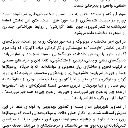
منطقی، واقعی و پذیرفتنی نیست.
سوم آن که، پرسوناژها حتی به طور نسبی شخصیت‌پردازی نمی‌شوند. مورد
چهارم در حقیقت نتیجه‌گیری از سه مورد فوق است: متن این نمایش اساسا
نمایشنامه به شمار نمی‌رود، چون فقط "گزارشی" از روابط غیراخلاقی چند زن
و شوهر به مخاطب داده می‌شود.
در این اجرا مخاطب با مونولوگ و سه جور دیالوگ رو به رو است: دیالوگ‌های
آغازین نمایش "فاوست" به نویسندگی و کار گردانی میلاد اکبرنژاد که یک سوم
آغازین متن را پوشش داده‌اند، دیالوگ‌هایی نسبتا سنجیده و نمایشی‌اند؛
دیالوگ‌های میانی و پایانی، ترکیبی از متلک‌گویی، کنایه زدن و حرف‌های سطحی
با ترکیب نحوی و ساختاری زبان معمولی و عوامانه‌اند که با جایگاه پرسوناژها
چندان جور در نمی‌آیند؛ حاشیه‌پردازی و زیاده‌گویی محسوب می‌شوند که برای پر
کردن و طولانی‌تر شدن متن و اجرا کاربری پیدا کرده‌اند. برخی از دیالوگ‌ها به
رغم معنادار و زیبا بودن‌شان، کاربری سطحی نسبتا شعارگونه‌ای دارند: "بعضی‌ها
از همه چی به هیچ چیز نمی‌رسند و خیلی‌ها از هیچ چیز به همه چیز می‌رسند" ،
"هوا را از من بگیر، خاطراتم را، نه " و....
از تصاویر تلویزیونی مدار بسته و تصاویر ویدیویی به گونه‌ای غلط در این
نمایش استفاده شده، زیرا تکرار همان حالات و موقعیت‌هایی است که پرسوناژها
روی صحنه دارند و چنانچه پرسوناژها بدون این تصاویر صرفا با میزانسن
تقابل‌گرایانه‌ای روبه‌روی هم می‌نشستند و حرف‌هایشان را می‌زدند، صحنه خیلی