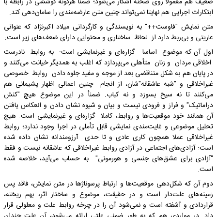
ضعیف هم معمولا روی صحنه آشکار می‌شود؛ ضمنا هرگونه کوششی در رابطه با
ابتکارات اجرایی هم نهایتا نمی‌تواند چنین متن عارضه‌مندی را سامان‌دهی کند.
متن نمایش "فاوست++" به نویسندگی و کارگردانی میلاد اکبرنژاد که عنوانی
عاریتی و بی‌ربط دارد از لحاظ ساختاری و محتوایی دارای ضعف‌های زیر است:
اول آن که موضوع اساسا گزاره‌ای و غیرنمایشی است: به روابط نادرست
اخلاقی مردان و زنان متأهلی می‌پردازد که اغلب به همدیگر خیانت می‌کنند و
در پایان هم به شکل متناقضی بعد از موجه و مفید جلوه دادن روابط خصوصی
غیراخلاقی و "شبه عاشقانه"‌شان، از انجام چنین اعمالی اظهار پشیمانی هم
می‌کنند تا نه سیخ بسوزد و نه کباب. ضمنأ در این موضوع هیچ "کنش
دراماتیک" و فراز و فرودی نیست و بیان و شیوه نشان دادن و انعکاس یافتن
آن همانند خود موقعیت‌ها و روابط، کاملا گزاره‌ای و غیرنمایشی است. هیچ
تحلیل موضوعی و غایت‌مندی نمایشی قابل تأملی در اجرا وجود ندارد؛ روابط
غیراخلاقی عملا همچون کاری عادی و تا حدی آرزومندانه نشان داده شده
است: آزادی‌های اجتماعی در آزادی روابط غیراخلاقی که عاشقانه نیست و فقط
"آزادی برای عشق‌های جنسی و هورمونی" به حساب می‌آید، خلاصه شده
است.
دوم آن که شکل‌دهی موقعیت‌ها و ارتباط پرسوناژها در متن نمایش، فاقد پس
زمینه‌های علت‌دار است و در حقیقت، موضوع و ساختار اثر، بهم ریخته،
قراردادی و آشفته است و نمی‌شود آن را در چرخه روابط علت و معلولی قرار
داد. در مواردی هم که به طور ضمنی علتی ارائه می‌شود، آن علت چندان