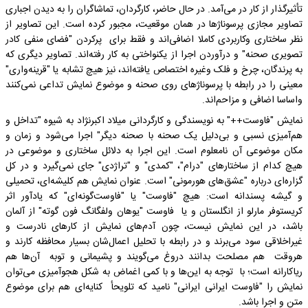
تأثیرگذار از کار در می‌آمد. در حال حاضر، کارگردان، تماشاگران را به دیدن اجباری
تصاویر مجازی پرسوناژها در همان موقعیت، مجبور کرده است. این تصاویر از
نظر ساختاری وکاربردی کاملا اضافی‌اند و فقط برای پرکردن "فضای منفی کادر
تصویری صحنه" و درآوردن اجرا از یکنواختی به کار رفته‌اند. تصاویر دیگری که
به پرندگان، چرخ و فلک وغیره اختصاص یافته‌اند، نیز هیچ تشابه یا "قرینه‌واری"
معینی را در رابطه با پرسوناژهای روی صحنه و موضوع نمایش تداعی نمی‌کنند
واساسا اضافی و مزاحم‌اند.
نمایش "فاوست++" به نویسندگی و کارگردانی میلاد اکبرنژاد به شیوه "تداخل و
هم‌آمیزی نسبی و بی‌دلیل یک صحنه با صحنه دیگر" اجرا می‌شود و زمان و
مکان موضوعی آن نامعلوم است. این اجرا به دلائل ساختاری و موضوعی در
هیچ کدام از ساختار‌های "درام"، "کمدی" و "تراژدی" جای نمی‌گیرد و در کل
گزاره‌ای درباره "عشق‌های هورمونی" است. عنوان نمایش هم کلیشه‌ای، تحمیلی
و گیشه پسندانه است: هیچ "فاوست" یا "فاوست‌گونه‌ای" که یادآور اثر
کریستوفر مارلو از انگلستان و یا فاوست "یوهان ولفگانگ فون گوته" از آلمان
باشد، در این نمایش نیست، چون آدم‌های نمایش از کارهای نادرست و
غیراخلاقی سود می‌برند و در رابطه با تحلیل اعمال‌شان بسیار محافظه کارند و
هروقت هم مصلحت بدانند دروغ می‌گویند و پشیمانی و توبه آن‌ها هم
ریاکارانه است؛ با توجه به این‌ها و با کمی اغماض به شکل هجوآمیزی می‌توان
نمایش را "فاوست ایرانی ایرانی" نامید که تلویحأ کنایه‌ای هم برای موضوع
متن و اجرا باشد.