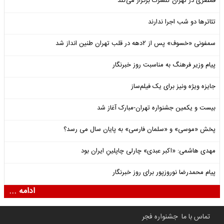
قمصری در تهران کنسرت برگزار می‌کند
تئاترها دو شب اجرا ندارند
سمفونی «خسوف» پس از ۲دهه در قلب تهران طنین انداز شد
پیام وزیر فرهنگ به مناسبت روز خبرنگار
جایزه ویژه ونیز برای یک فیلم‌ساز
بیست و یکمین جشنواره تهران-مبارک آغاز شد
پخش «موسی» و «سلمان فارسی» به پایان سال می رسد؟
مهدی هاشمی: «اکبر عبدی» چارلی چاپلینِ ایران بود
پیام محمدرضا نوروزپور برای روز خبرنگار
ادامه ...
تماس با ما
جشنواره فجر