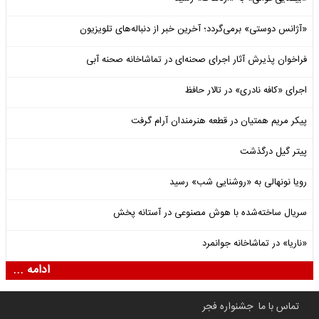
«آژانس دوستی» برمی‌گردد؛ آخرین خبر از دنباله‌های تلویزیون
فراخوان پذیرش آثار اجرای صحنه‌ای در تماشاخانه صحنه آبی
اجرای «کافه نادری» در تالار حافظ
پیکر مریم همتیان در قطعه هنرمندان آرام گرفت
پیتر گیل درگذشت
رویا نونهالی به «روشنایی شب» رسید
سریال ساخته‌شده با هوش مصنوعی در آستانه پخش
«ناریا» در تماشاخانه جوانمرد
ادامه ...
تماس با ما
جشنواره فجر