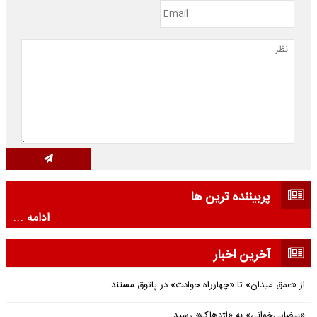
پربیننده ترین ها
ادامه ...
آخرین اخبار
از «عمق میدان» تا «چهارراه حوادث» در پاتوق مستند
«بیضایی‌خوانی» به «اژدهاک» رسید