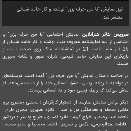
تیزر نمایش "با من حرف بزن" نوشته و کار حامد شیخی
منتشر شد.
سرویس تئاتر هنرآنلاین
: نمایش اجتماعی "با من حرف بزن" با
اقتباسی از سه نمایشنامه معروف دنیا، نوشته و کار حامد شیخی از
25 تیر ماه ساعت 21 در تماشاخانه ملک روی صحنه است و
بازیگران این نمایش حامد شیخی، شراره صبور و یگانه سروری
هستند.
در خلاصه داستان نمایش "با من حرف بزن" آمده است: نویسنده‌ای
در مواجهه با روابط زمینی، عشق آسمانی خود را از دست می‌دهد. او
تلاش می‌کند که رابطه زمینی خود را به آسمانی برساند.
دیگر عوامل نمایش عبارتند از: دستیار کارگردان : مجتبی جعفری پور،
منشی صحنه و هماهنگی نور و صدا : فائزه نصیری، مجری طرح :
فاطمه عبدالرحیمی، طراح گریم : فائزه نصیری، طراح پوستر و بروشور
: فاطمه عبدالرحیمی، عکس و تصویر : فاطمه مجدنیا و مدیر صحنه :