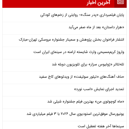
آخرین اخبار
پایان فیلمبرداری «پدر سنگ»؛ روایتی از زخم‌های کودکی
«هزار داستان» بعد از ماه صفر می‌آید
انتشار فراخوان بخش پژوهش و سمینار جشنواره عروسکی تهران-مبارک
واروژ کریم‌مسیحی وارث شایسته ارامنه در سینمای ایران است
تله‌تئاتر «ژولیوس سزار» برای تلویزیون دوبله شد
حذف آهنگ‌های «تیلور سوئیفت» از ویدئوهای کاخ سفید
تمدید اجرای نمایش «اسب نورد»
«ماه کوچولوی من» بهترین فیلم جشنواره شیلی شد
یونیورسال موفق‌ترین استودیوی سال ۲۰۲۶ با ۳ فیلم میلیاردی شد
سینماها آخر هفته تعطیل است