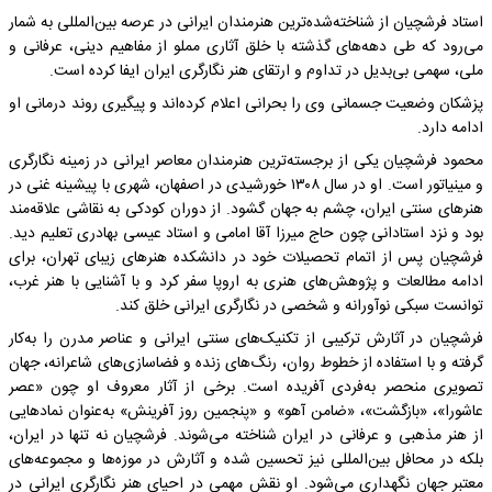
استاد فرشچیان از شناخته‌شده‌ترین هنرمندان ایرانی در عرصه بین‌المللی به شمار
می‌رود که طی دهه‌های گذشته با خلق آثاری مملو از مفاهیم دینی، عرفانی و
ملی، سهمی بی‌بدیل در تداوم و ارتقای هنر نگارگری ایران ایفا کرده است.
پزشکان وضعیت جسمانی وی را بحرانی اعلام کرده‌اند و پیگیری روند درمانی او
ادامه دارد.
محمود فرشچیان یکی از برجسته‌ترین هنرمندان معاصر ایرانی در زمینه نگارگری
و مینیاتور است. او در سال ۱۳۰۸ خورشیدی در اصفهان، شهری با پیشینه غنی در
هنرهای سنتی ایران، چشم به جهان گشود. از دوران کودکی به نقاشی علاقه‌مند
بود و نزد استادانی چون حاج میرزا آقا امامی و استاد عیسی بهادری تعلیم دید.
فرشچیان پس از اتمام تحصیلات خود در دانشکده هنرهای زیبای تهران، برای
ادامه مطالعات و پژوهش‌های هنری به اروپا سفر کرد و با آشنایی با هنر غرب،
توانست سبکی نوآورانه و شخصی در نگارگری ایرانی خلق کند.
فرشچیان در آثارش ترکیبی از تکنیک‌های سنتی ایرانی و عناصر مدرن را به‌کار
گرفته و با استفاده از خطوط روان، رنگ‌های زنده و فضاسازی‌های شاعرانه، جهان
تصویری منحصر به‌فردی آفریده است. برخی از آثار معروف او چون «عصر
عاشورا»، «بازگشت»، «ضامن آهو» و «پنجمین روز آفرینش» به‌عنوان نمادهایی
از هنر مذهبی و عرفانی در ایران شناخته می‌شوند. فرشچیان نه تنها در ایران،
بلکه در محافل بین‌المللی نیز تحسین شده و آثارش در موزه‌ها و مجموعه‌های
معتبر جهان نگهداری می‌شود. او نقش مهمی در احیای هنر نگارگری ایرانی در