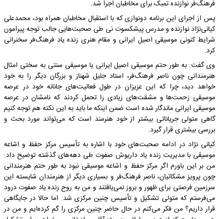
فرهنگ‌فر نوازنده تمبک برای مخاطبان اجرا شد.
پس از اجرای این برنامه دونوازی که با استقبال مخاطبان همراه بود، محمدعلی
کیانی‌نژاد نوازنده و مدرس پیشکسوت نی طی صحبت‌هایی جالب توجه پیرامون
شرایط کنونی موسیقی اصیل ایرانی و مقام هنری زنده یاد فرهنگ‌فر سخنرانی
کرد.
وی گفت: به طور حتم موسیقی اصیل ایرانی یا موسیقی سنتی به سختی امثال
هنرمندانی چون ناصر فرهنگ‌فر، استاد جلیل شهناز و بزرگان دیگر را به خود
خواهد دید، چرا که این عزیزان در طول فعالیت‌های جانانه خود در عرصه
موسیقی زحمت‌ها و مشقت‌های زیادی را تحمل کردند که نامشان در عرصه
موسیقی ایرانی ماندگار شده است ضمن اینکه ما باید به این نکته هم توجه کنیم
گاهی متولی جریاناتی بیشتر از خود هنرمند است که می‌تواند مورد بحث و
بررسی بیشتری قرار گیرد.
کیانی نژاد در ادامه صحبت‌های خود با اشاره به تأسیس مرکز حفظ و اشاعه
موسیقی با مدیریت زنده یاد داریوش صفوت طی دهه‌های گذشته توضیح داد:
من بر این باورم اگر مرکز حفظ و اشاعه موسیقی نبود به طور حتم هنرمندانی
چون پرویز مشکاتیان، ناصر فرهنگ‌فر و بسیاری دیگر از هنرمندان شایسته این
سرزمین فرصتی برای ظهور و بروز نمی‌یافتند و من به روح زنده یاد صفوت درود
می‌فرستم که متولی تشکیل و تأسیس چنین مرکزی شد. اما حالا در جایگاهی
قرار داریم؟ من فکر می‌کنم در حال حاضر چنین مرکزی را گم کرده‌ایم و من در