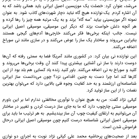
می‌شد، عنوان کرد: خصلت یک موزیسین اصیل ایرانی باید همانی باشد که به
آن اشاره کردم. یک نوازنده هیچ گاه نباید دچار شهرت‌های کاذب شود. به عنوان
نمونه اگر موزیسینی بیاید "سه گاه" بزند و به یک مرتبه همه چیز را رها کرده و
هر آنچه دلش خواست بزند که دیگر این موسیقی، موسیقی اصیل ایرانی
نیست. جالب اینکه برخی‌ها فکر می‌کنند خارجی‌ها آدم‌های گیجی هستند
بنابراین می‌روند و ساختار یک ساز را عوض می‌کنند و در سازی مانند نی سوراخ
اضافه می‌کنند.
این نوازنده نی بیان کرد: در کشوری مانند آمریکا فضا به سمتی رفته که آن‌ها
دوست دارند با ساز نی آشنایی بیشتری پیدا کنند آن وقت برخی‌ها می‌روند و
کلید و سوراخ به نی اضافه می‌کنند. باور کنید زنده یاد کسایی هم بلد بود از این
کارها کند اما چرا دست به چنین اقدامی نزد؟ چون می‌دانست ساز ایرانی
شناسنامه‌ای ارزشمند و به حد کفایت وجوه فنی بالایی دارد که می‌توان بهترین
نغمات را از این ساز تولید کرد.
کیانی نژاد گفت: من به هیچ عنوان با نوآوری مخالفتی ندارم اما بر این باورم
موسیقی سنتی چارچوب دارد که ما به جای ساز درست کردن و تغییر در ساختار
آن می‌توانیم به ارتقای کیفیت چوب آن ساز بیندیشیم. به هر ترتیب ما باید برای
موسیقی اصیل ایرانی شناسنامه درست کنیم چون موسیقی اصیل ایرانی درحال
فراموش شدن است.
بعد از صحبت‌های پرحاشیه محمد علی کیانی نژاد نوبت به اجرای دو نوازی