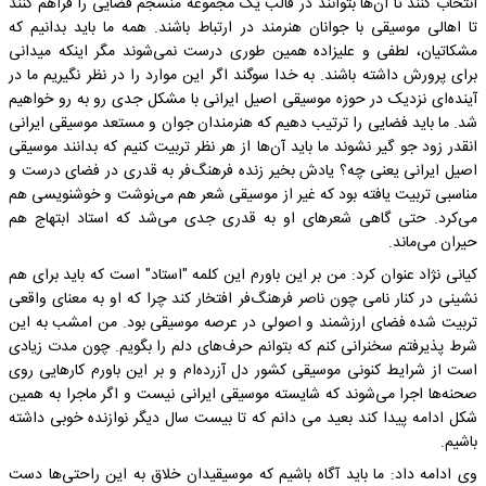
انتخاب کنند تا آن‌ها بتوانند در قالب یک مجموعه منسجم فضایی را فراهم کنند
تا اهالی موسیقی با جوانان هنرمند در ارتباط باشند. همه ما باید بدانیم که
مشکاتیان، لطفی و علیزاده همین طوری درست نمی‌شوند مگر اینکه میدانی
برای پرورش داشته باشند. به خدا سوگند اگر این موارد را در نظر نگیریم ما در
آینده‌ای نزدیک در حوزه موسیقی اصیل ایرانی با مشکل جدی رو به رو خواهیم
شد. ما باید فضایی را ترتیب دهیم که هنرمندان جوان و مستعد موسیقی ایرانی
انقدر زود جو گیر نشوند ما باید آن‌ها از هر نظر تربیت کنیم که بدانند موسیقی
اصیل ایرانی یعنی چه؟ یادش بخیر زنده فرهنگ‌فر به قدری در فضای درست و
مناسبی تربیت یافته بود که غیر از موسیقی شعر هم می‌نوشت و خوشنویسی هم
می‌کرد. حتی گاهی شعرهای او به قدری جدی می‌شد که استاد ابتهاج هم
حیران می‌ماند.
کیانی نژاد عنوان کرد: من بر این باورم این کلمه "استاد" است که باید برای هم
نشینی در کنار نامی چون ناصر فرهنگ‌فر افتخار کند چرا که او به معنای واقعی
تربیت شده فضای ارزشمند و اصولی در عرصه موسیقی بود. من امشب به این
شرط پذیرفتم سخنرانی کنم که بتوانم حرف‌های دلم را بگویم. چون مدت زیادی
است از شرایط کنونی موسیقی کشور دل آزرده‌ام و بر این باورم کارهایی روی
صحنه‌ها اجرا می‌شوند که شایسته موسیقی ایرانی نیست و اگر ماجرا به همین
شکل ادامه پیدا کند بعید می دانم که تا بیست سال دیگر نوازنده خوبی داشته
باشیم.
وی ادامه داد: ما باید آگاه باشیم که موسیقیدان خلاق به این راحتی‌ها دست