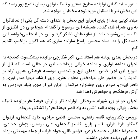
سنتور میلاد کیایی نوازنده مطرح سنتور و تمبک نوازی پیمان ناصح پور رسید که
این بخش نیز با استقبال مورد توجه مخاطبان مواجه شد.
میلاد کیایی بعد از پایان اجرای این بخش با اهدای دسته گل یکی از تماشاگران
به وی همراه شد، گفت: همیشه این موضوع را گفته‌ام هرجا نوای دل انگیزی از
یک ساز می‌شنوید باید از سازنده‌اش تشکر کرد و من در اینجا می‌خواهم این
دسته گل را به استاد محسن راسخ سازنده سازی که هم اکنون نواختم، تقدیم
کنم.
در بخش بعدی برنامه هم استاد علی اکبر شکارچی نوازنده پیشکسوت کمانچه به
اجرای بداهه نوازی و بداهه خوانی پرداخت، این در حالی است که قبل از
شروع این اجرا ضمن اهدای لوح و تندیس موسسه فرهنگی هنری "راد نو
اندیش" در حضور علی مرادخانی معاون هنری وزیر ارشاد، بردیا صدر نوری و
ناصر ایزدی، سردَم زرین جشنواره مرشدان ایران نیز از سوی بنیاد فردوسی به
آرش فرهنگ‌فر و خواهرش اهدا شد.
اجرای دو نوازی شهرام میرجلالی نوازنده تار و آرش فرهنگ‌فر نوازنده تمبک
بخش پایانی ویژه برنامه "شبی به یاد ناصر فرهنگ‌فر" را تشکیل می‌داد.
لوریس چکناوریان، قاسم رفعتی، محسن قاضی مرادی، داود گنجه‌ای، اردوان
کامکار، یارتا یاران، قاسم زارع، کامبیز گنجه‌ای، علی بوستان، پژمان حدادی،
حمیدرضا عاطفی، حمید خزاعی، فرامرز ظلی، جواد غراب از جمله مهمانانی بودند
که در این برنامه حضور داشتند.