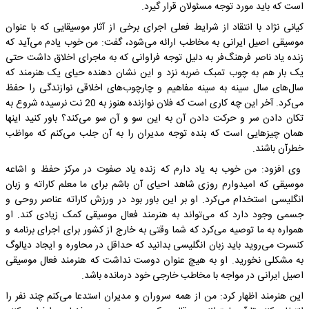
است که باید مورد توجه مسئولان قرار گیرد.
کیانی نژاد با انتقاد از شرایط فعلی اجرای برخی از آثار موسیقایی که با عنوان
موسیقی اصیل ایرانی به مخاطب ارائه می‌شود، گفت: من خوب یادم می‌آید که
زنده یاد ناصر فرهنگ‌فر به دلیل توجه فراوانی که به ماجرای اخلاق داشت حتی
یک بار هم به چوب تمبک ضربه نزد و این نشان دهنده حیای یک هنرمند که
سال‌های سال سینه به سینه مفاهیم و چارچوب‌های اخلاقی نوازندگی را حفظ
می‌کرد. آخر این چه کاری است که فلان نوازنده هنوز به 20 نت نرسیده شروع به
تکان دادن سر و حرکت دادن آن به این سو و آن سو می‌کند؟ باور کنید اینها
همان چیزهایی است که بنده توجه مدیران را به آن جلب می‌کنم که مواظب
خطرآن باشند.
وی افزود: من خوب به یاد دارم که زنده یاد صفوت در مرکز حفظ و اشاعه
موسیقی که امیدوارم روزی شاهد احیای آن باشم برای ما معلم کاراته و زبان
انگلیسی استخدام می‌کرد. او بر این باور بود در ورزش کاراته عناصر روحی و
جسمی وجود دارد که می‌تواند به هنرمند فعال موسیقی کمک زیادی کند. او
همواره به ما توصیه می‌کرد که شما وقتی به خارج از کشور برای اجرای برنامه و
کنسرت می‌روید باید زبان انگلیسی بدانید که حداقل در محاوره و ایجاد دیالوگ
به مشکلی نخورید. او به هیچ عنوان دوست نداشت که هنرمند فعال موسیقی
اصیل ایرانی در مواجه با مخاطب خارجی خود درمانده باشد.
این هنرمند اظهار کرد: من از همه سروران و مدیران استدعا می‌کنم چند نفر را