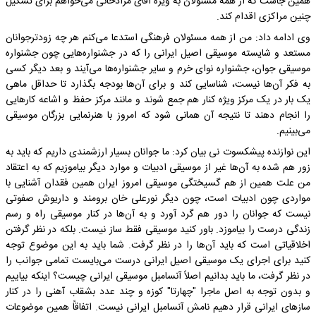
همین جاست که از همه مسئولان به ویژه آقای مرادخانی می‌خواهم برای تشکیل
چنین مراکزی اقدام کند.
وی ادامه داد: من از همه مسئولان فرهنگی استدعا می‌کنم هر چه زودترجوانان
مستعد و شایسته موسیقی اصیل ایرانی را که در جشنواره‌هایی چون جشنواره
موسیقی جوان، جشنواره نوای خرم و سایر جشنواره‌ها می‌آیند و بعد دیگر کسی
به فکر آن‌ها نیست، شناسایی کند و برای آن‌ها بودجه بگذارد تا حداقل ماهی
یک بار در یک مرکز ویژه کنار هم جمع شوند و مانند مرکز حفظ و اشاعه کارهایی
را انجام دهند تا نتیجه آن همانی شود که امروز با هنرنمایی بزرگان موسیقی
می‌بینیم.
این نوازنده پیشکسوت نی بیان کرد: ما جوانان بسیار ارزشمندی داریم که باید به
زور هم شده به آن‌ها غیر از موسیقی ادبیات و موارد دیگر بیاموزیم که به اعتقاد
من علت همین از هم گسیختگی موسیقی امروز ایران همین فقدان آشنایی با
مواردی چون ادبیات است، چون دیگر نورعلی خان برومند و داریوش صفوتی
نیست که جوانان را دور هم گرد آورد و به آن‌ها در کنار موسیقی راه و رسم
زندگی درست را بیاموزد. باور کنید موسیقی فقط ساز نیست. بلکه در نظر گرفتن
اخلاقیاتی است که باید آن‌ها را در نظر گرفت. شما باید به این موضوع توجه
کنید برای اجرای یک موسیقی اصیل ایرانی درست می‌بایست تمامی جوانب را
در نظر گرفت، ما باید بدانیم اصلاً آنسامبل موسیقی ایرانی چیست؟ اینکه بیاییم
و بدون توجه به اصل ماجرا "چهارتا" کوزه و چند عدد بشقاب آهنی را در کنار
سازهای ایرانی قرار دهیم نامش آنسامبل ایرانی نیست. اتفاقاً همین موضوعات