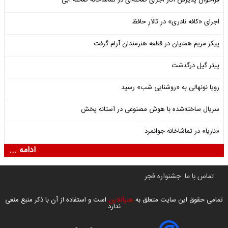
فراخوان پذیرش آثار اجرای صحنه‌ای در تماشاخانه صحنه آبی
اجرای «کافه نادری» در تالار حافظ
پیکر مریم همتیان در قطعه هنرمندان آرام گرفت
پیتر گیل درگذشت
رویا نونهالی به «روشنایی شب» رسید
سریال ساخته‌شده با هوش مصنوعی در آستانه پخش
«ناریا» در تماشاخانه جوانمرد
ادامه ...
تماس با ما
جشنواره فجر
تمامی حقوق این سایت متعلق به
هنرآنلاین
است و استفاده از آن با ذکر منبع منعی
ندارد