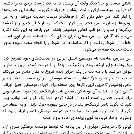
یافتنی نیست و حالا دیگر وقت آن رسیده که به فکر درست کردن ماجرا باشیم.
که در این زمینه مسئولان وزارت ارشاد و هر نهاد دیگری می‌توانند این حمایت‌ها
را آغاز کنند. من حتم دارم اگر از فرهنگ‌فر درست حمایت می‌شد او به این
زودی‌ها از میان ما نمی‌رفت. پس لازم است که این بار خیلی جدی‌تر از گذشته
بزرگترها و مدیران مواظب اهالی موسیقی باشند. من بازهم به این نکته اشاره
می‌کنم که آقایان موسیقی سنتی ایران دارای یک شناسنامه بسیار قوی است،
لطفاً با آن شوخی نکنید و اگر متاسفانه این شوخی را انجام دهید نتیجه ماجرا
باعث خجالت همه ما می‌شود.
این مدرس صاحب نام موسیقی اصیل ایرانی در صحبت‌های خود تصریح کرد:
برخی‌ها به جای اینکه بروند و تکنیک نوازندگی را درست کنند، می‌روند ساز را
عوض می‌کنند یا با سه نت در یک اجرای زنده شروع به تکان دادن سر می‌کنند
ما باید بدانیم چنین حرکت‌هایی شایسته موسیقی ایرانی نیست. اصلاً از طرز
لباس پوشیدن تا جزیی ترین کارها روی صحنه برای اجرای موسیقی اصیل ایرانی
آدابی دارد که باید به آن توجه کرد. همین ناصر فرهنگ‌فر عزیز نمونه بسیار خوبی
برای تبیین فضایی است که به آن اشاره کردم. شما یک نفر را نمی‌توانید پیدا
کنید که بگوید ناصر فرهنگ‌فر یک بار در جایی بیهوده حرف بزند. او به اعتقاد من
یکی از با ادب‌ترین هنرمندان نوازنده در عرصه موسیقی اصیل ایرانی بود که
وقتی با او ساز می‌زدیم گویی پرنده‌ای آماده پرواز است.
کیانی نژاد در بخش دیگری از این برنامه که توسط موسسه فرهنگی هنری "راد
نو اندیش" و مشارکت سامانه کنسرت آنلاین کشور (حام) در تالار وحدت برگزار