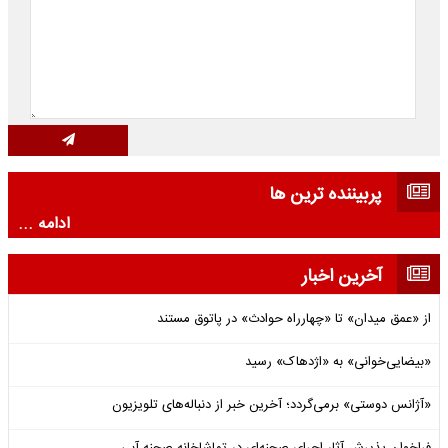
پربیننده ترین ها
ادامه ...
آخرین اخبار
از «عمق میدان» تا «چهارراه حوادث» در پاتوق مستند
«بیضایی‌خوانی» به «اژدهاک» رسید
«آژانس دوستی» برمی‌گردد؛ آخرین خبر از دنباله‌های تلویزیون