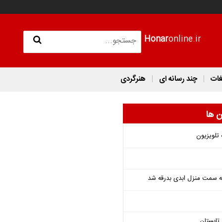
Honar
online.ir
غات
چند رسانه ای
هنرگردی
ن ها
 تلویزیون
 به سمت منزل ابدی بدرقه شد
تابستان