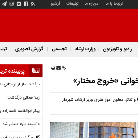
ارتباط با ما
درباره ما
تبلیغات
آرشیو
رادیو و تلویزیون
وزارت ارشاد
تجسمی
گزارش تصویری
تبلی
پربیننده تری
 خوانی «خروج مختار»
بازگشت مازیار لرستانی به
ژیلا هدائی درگذشت
تئاتر، معاون امور هنری وزیر ارشاد، شهردار
پیکر ابوالقاسم قاسم‌زاده
«آسیمه سر» منتشر شد
گالری گردی در نیمه فصل 